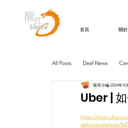
首頁
關於
All Posts
Deaf News
Car
龍耳小編
2024年1
Silence’s Friends
Uber 
https://help.uber.c
delivering/arti