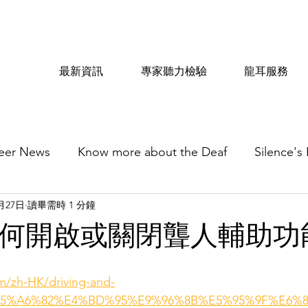
最新資訊
專家聽力檢驗
龍耳服務
eer News
Know more about the Deaf
Silence's
0月27日
讀畢需時 1 分鐘
| 如何開啟或關閉聾人輔助
om/zh-HK/driving-and-
cle/%E5%A6%82%E4%BD%95%E9%96%8B%E5%95%9F%E6