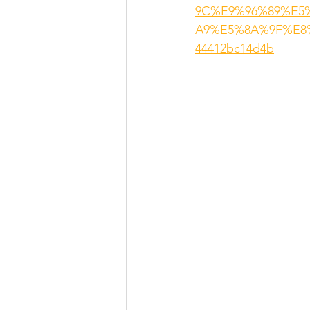
9C%E9%96%89%E5
A9%E5%8A%9F%E8%8
44412bc14d4b