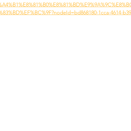
%A4%B1%E8%81%B0%E8%81%BD%E9%9A%9C%E8%B
3%BD%EF%BC%9F?nodeId=bd868180-1cca-4614-b39