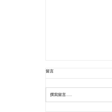
留言
撰寫留言......
殘疾人士免費乘搭車船日