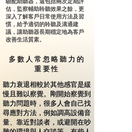
驗配助聽器，還包括兩次定期評
估，監察輔助聆聽效果之餘，更
深入了解客戶日常使用方法及習
慣，給予適切的聆聽及溝通建
議，讓助聽器長期穩定地為客戶
改善生活質素。
多數人常忽略聽力的
重要性
聽力衰退相較於其他感官是緩
慢且難以察覺。剛開始察覺到
聽力問題時，很多人會自己找
尋應對方法，例如調高設備音
量、靠近對談者，或避開在吵
雜的環境與人交談等，有些人