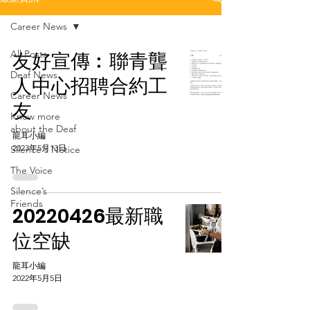
Career News
All Posts
友好宣傳︰聯青聾
Deaf News
人中心招聘合約工
Career News
友
Know more
about the Deaf
龍耳小編
2023年5月13日
Silence's Notice
The Voice
Silence’s
Friends
20220426最新職
位空缺
龍耳小編
2022年5月5日