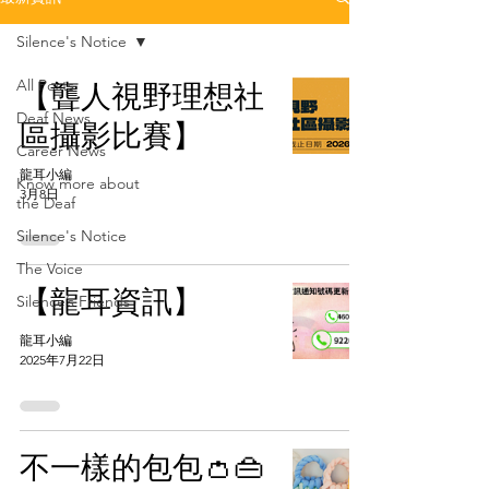
Silence's Notice
All Posts
【聾人視野理想社
Deaf News
區攝影比賽】
Career News
龍耳小編
Know more about
3月8日
the Deaf
Silence's Notice
The Voice
【龍耳資訊】
Silence’s Friends
龍耳小編
2025年7月22日
不一樣的包包👛👜