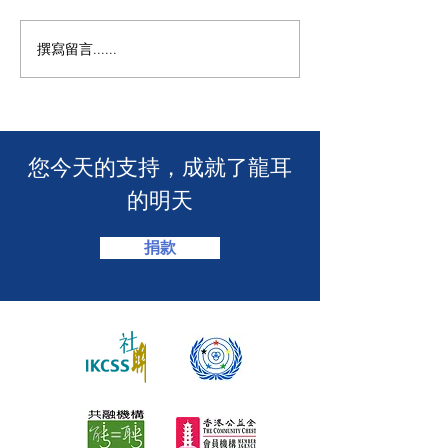
撰寫留言......
年度慈善自助午餐&晚餐
【SUUNTO RUN 
2025 - 一起創造改變！🎉
MACAU】
​您今天的支持，成就了龍耳
的明天
捐款