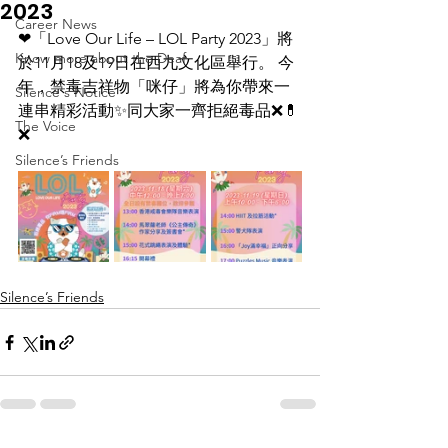
2023
Career News
❤「Love Our Life – LOL Party 2023」將
Know more about the Deaf
於11月18及19日在西九文化區舉行。 今
年，禁毒吉祥物「咪仔」將為你帶來一
Silence's Notice
連串精彩活動✨同大家一齊拒絕毒品❌💊
The Voice
❌
Silence’s Friends
Silence’s Friends