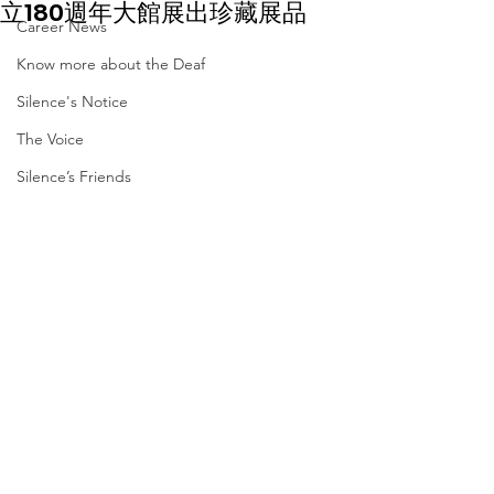
立180週年大館展出珍藏展品
Career News
Know more about the Deaf
Silence's Notice
The Voice
Silence’s Friends