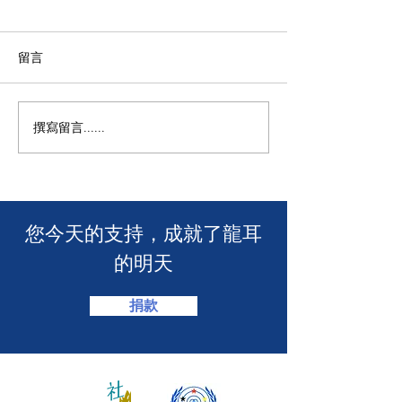
留言
撰寫留言......
🧯 【推動資訊無障礙！龍
【🎳 聾健同樂
耳為葵盛西邨消防安全簡
力！「龍耳」會
介會提供手語翻譯】 🤟
「LING皇LIN
2026」🏆】
​您今天的支持，成就了龍耳
的明天
捐款