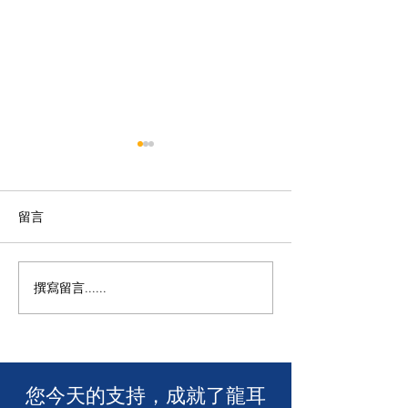
留言
M+ | 看我今天
撰寫留言......
香港警務處 | 網上申請992
緊急短訊求助服務
​您今天的支持，成就了龍耳