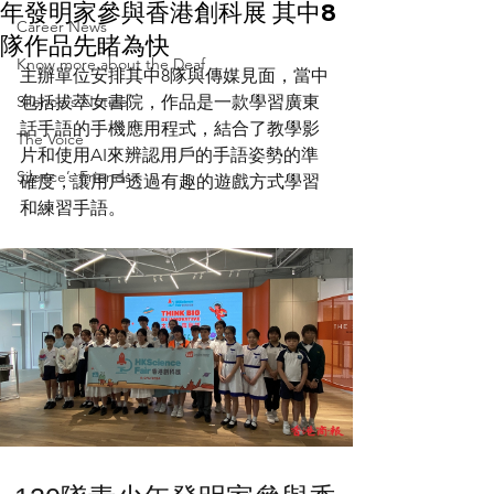
年發明家參與香港創科展 其中8
Career News
隊作品先睹為快
Know more about the Deaf
主辦單位安排其中8隊與傳媒見面，當中
Silence's Notice
包括拔萃女書院，作品是一款學習廣東
話手語的手機應用程式，結合了教學影
The Voice
片和使用AI來辨認用戶的手語姿勢的準
Silence’s Friends
確度，讓用戶透過有趣的遊戲方式學習
和練習手語。