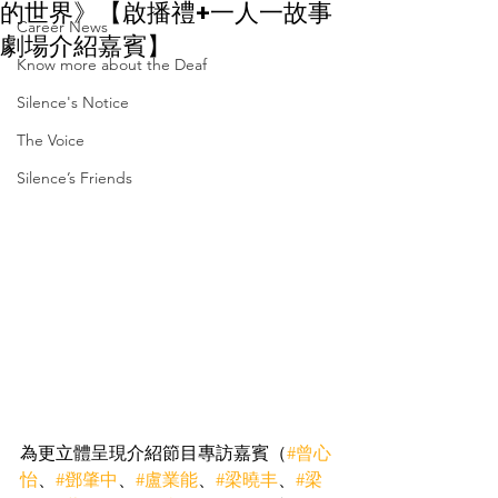
的世界》【啟播禮+一人一故事
Career News
劇場介紹嘉賓】
Know more about the Deaf
Silence's Notice
The Voice
Silence’s Friends
為更立體呈現介紹節目專訪嘉賓（
#曾心
怡
、
#鄧肇中
、
#盧業能
、
#梁曉丰
、
#梁