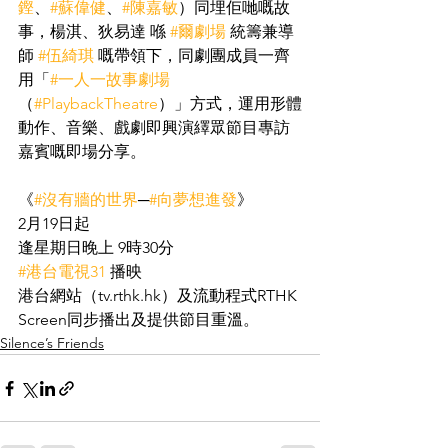
鏗
、
#蘇偉健
、
#陳嘉敏
）同埋佢哋嘅故
事，楊淇、狄易達 喺 
#爾劇場
 統籌兼導
師 
#伍綺琪
 嘅帶領下，同劇團成員一齊
用「
#一人一故事劇場
（
#PlaybackTheatre
）」方式，運用形體
動作、音樂、戲劇即興演繹眾節目專訪
嘉賓嘅即場分享。
《
#沒有牆的世界
─
#向夢想進發
》
2月19日起
逢星期日晚上 9時30分
#港台電視31
 播映
港台網站（tv.rthk.hk）及流動程式RTHK 
Screen同步播出及提供節目重溫。
Silence’s Friends