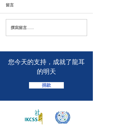
留言
撰寫留言......
年度慈善自助午餐&晚餐
【SUUNTO RUN 
2025 - 一起創造改變！🎉
MACAU】
​您今天的支持，成就了龍耳
的明天
捐款