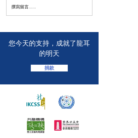
撰寫留言......
🧯 【推動資訊無障礙！龍
【🎳 聾健同樂
耳為葵盛西邨消防安全簡
力！「龍耳」會
介會提供手語翻譯】 🤟
「LING皇LIN
2026」🏆】
​您今天的支持，成就了龍耳
的明天
捐款