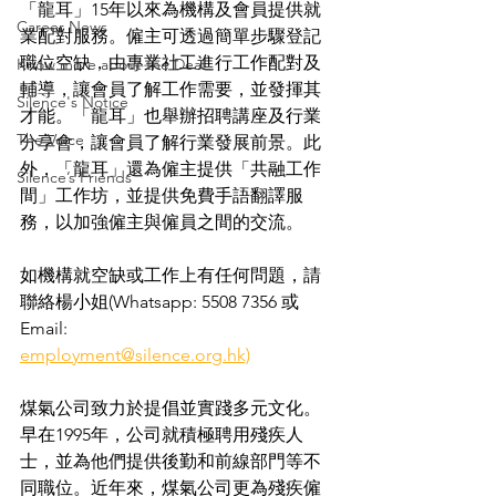
「龍耳」15年以來為機構及會員提供就
Career News
業配對服務。僱主可透過簡單步驟登記
職位空缺，由專業社工進行工作配對及
Know more about the Deaf
輔導，讓會員了解工作需要，並發揮其
Silence's Notice
才能。「龍耳」也舉辦招聘講座及行業
The Voice
分享會，讓會員了解行業發展前景。此
外，「龍耳」還為僱主提供「共融工作
Silence’s Friends
間」工作坊，並提供免費手語翻譯服
務，以加強僱主與僱員之間的交流。
如機構就空缺或工作上有任何問題，請
聯絡楊小姐(Whatsapp: 5508 7356 或 
Email: 
employment@silence.org.hk)
煤氣公司致力於提倡並實踐多元文化。
早在1995年，公司就積極聘用殘疾人
士，並為他們提供後勤和前線部門等不
同職位。近年來，煤氣公司更為殘疾僱