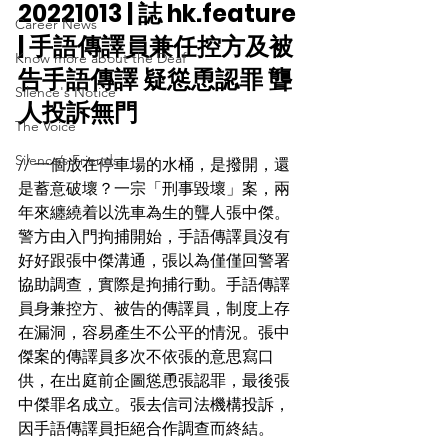
20221013 | 誌 hk.feature 
Career News
| 手語傳譯員兼任控方及被
Know more about the Deaf
告手語傳譯 疑慫恿認罪 聾
Silence's Notice
人投訴無門
The Voice
Silence’s Friends
// 一個放在停車場的水桶，是撥開，還
是蓄意破壞？一宗「刑事毀壞」案，兩
年來纏繞着以洗車為生的聾人張中傑。
警方由入門拘捕開始，手語傳譯員沒有
好好跟張中傑溝通，張以為僅僅回警署
協助調查，實際是拘捕行動。手語傳譯
員身兼控方、被告的傳譯員，制度上存
在漏洞，容易產生不公平的情況。張中
傑案的傳譯員多次不依張的意思寫口
供，在出庭前企圖慫恿張認罪，最後張
中傑罪名成立。張去信司法機構投訴，
因手語傳譯員拒絕合作調查而終結。