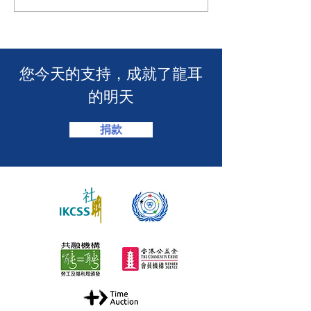
耳為葵盛西邨消防安全簡
力！「龍耳」會
介會提供手語翻譯】 🤟
「LING皇LIN
2026」🏆】
​您今天的支持，成就了龍耳
的明天
捐款