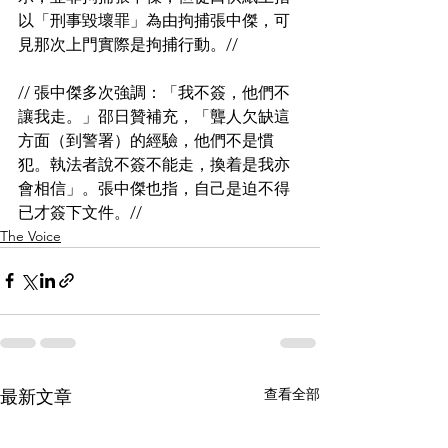
以「刑事毀壞罪」為由拘捕張中傑，可
見那次上門實際是拘捕行動。//
// 張中傑多次強調：「我不簽，他們不
讓我走。」邵日贊補充，「聾人欠缺這
方面（到警署）的經驗，他們不是慣
犯。執法者說不簽不能走，換着是我亦
會相信」。張中傑也指，自己是迫不得
已才簽下文件。//
The Voice
查看全部
最新文章