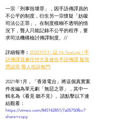
一宗「刑事毀壞罪」，因手語傳譯員的
不公平的制度，衍生另一宗懷疑「妨礙
司法公正罪」。在制度模糊不透明的情
況下，聾人只能記錄不公平的程序，要
求司法機構檢討傳譯制度。//
詳細報導︰
20221013 | 誌 hk.feature | 手
語傳譯員兼任控方及被告手語傳譯 疑慫
恿認罪 聾人投訴無門
2021年1月，「香港電台」將這個真實案
件改編為單元劇「無惡之罪」，其中一
輯名為《看見·聽不見》。請點擊以下連
結觀看：
https://vimeo.com/845142851/7a05750fbc?
share=copy