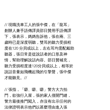
// 現職洗車工人的張中傑，在「龍耳」
創辦人兼手語傳譯員邵日贊用手語傳譯
下，張表示，媽媽告訴他，張在兩、三
歲時已是深度弱聽，雙耳的聽力受損程
度在120 分貝或以上，左右耳均需配戴助
聽器，張日常是從說話者的口形及神
情，幫助理解說話內容。邵日贊補充，
聽力受損程度達120分貝或以上，相等於
說話音量如飛機起飛的引擎聲，張中傑
才能聽見。//
// 張指，「噼、噼、噼」警方大力拍
門，欲強行入屋，張的家人僅開門縫，
警方最後推門闖入，亦沒有出示仼何的
法律證明表示他們以甚麼理由進入張