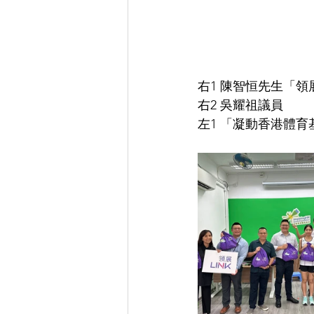
右1 陳智恒先生「
右2 吳耀祖議員
左1 「凝動香港體