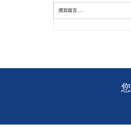
撰寫留言......
【感恩關注】❤️ 讓我們聆聽聾
人的聲音 👂 電影「玲瓏」沙田
大圍圍方戲院成功放映！
​