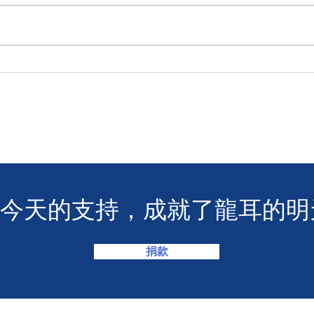
🧯 【推動資訊無障礙！龍耳為
【
葵盛西邨消防安全簡介會提供
「龍
手語翻譯】 🤟
LIN
您今天的支持，成就了龍耳的明
捐款