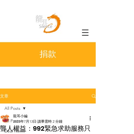
捐款
文章
All Posts
龍耳小編
All Posts
2023年7月13日
讀畢需時 2 分鐘
聾人權益：992緊急求助服務只
Deaf News