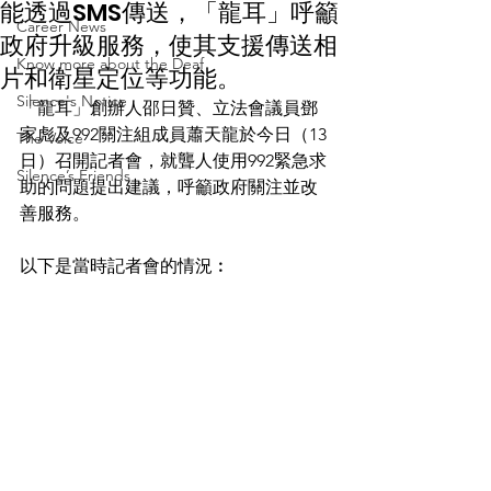
能透過SMS傳送，「龍耳」呼籲
Career News
政府升級服務，使其支援傳送相
Know more about the Deaf
片和衛星定位等功能。
Silence's Notice
「龍耳」創辦人邵日贊、立法會議員鄧
家彪及992關注組成員蕭天龍於今日（13
The Voice
日）召開記者會，就聾人使用992緊急求
Silence’s Friends
助的問題提出建議，呼籲政府關注並改
善服務。
以下是當時記者會的情況︰