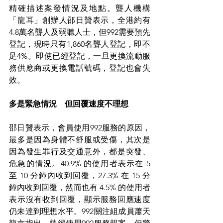
精確描述案發情況及地點。聾人機構
「龍耳」創辦人邵日贊表示，全港約有
4.8萬名聾人及弱聽人士，但992需要預先
登記，現時只有1,860名聾人登記，即不
足4%。即使已經登記，一旦更換流動服
務供應商或更換電話號碼，登記也會失
效。
多是緊急情況　但回覆速度不理想
邵日贊表示，會員使用992服務的原因，
最多是因為身體不舒服或受傷，其次是
因為發生罪行及交通意外，都是突發、
危急的情況。40.9% 的使用者表示在 5 
至 10 分鐘內收到回覆，27.3% 在 15 分
鐘內收到回覆，然而也有 4.5% 的使用者
表示沒有收到回覆，顯示服務回應速度
仍未達到理想水平。992關注組成員蕭天