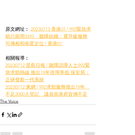
原文網址︰ 
20230713 香港01 | 992緊急求
助只能用SMS　聽障組織：冀升級服務
可傳相和衛星定位 | 香港01 
相關報導︰
20230712 星島日報 | 聽障語障人士992緊
急求助熱線 推出19年使用率低 保安局：
正研發新一代系統
20230712 東網 | 992求助服務推出19年　
不足2000人登記　議員批港府宣傳不足
The Voice