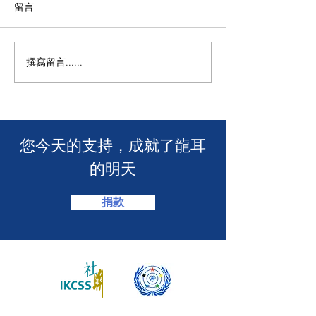
留言
撰寫留言......
🧯 【推動資訊無障礙！龍
【🎳 聾健同樂
耳為葵盛西邨消防安全簡
力！「龍耳」會
介會提供手語翻譯】 🤟
「LING皇LIN
2026」🏆】
​您今天的支持，成就了龍耳
的明天
捐款