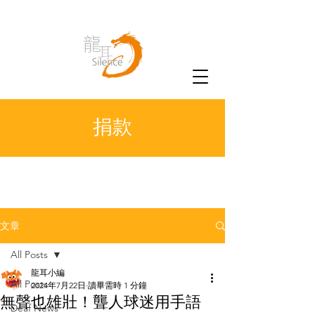
捐款
文章
All Posts
龍耳小編
All Posts
2024年7月22日
讀畢需時 1 分鐘
無聲也雄壯！聾人球迷用手語
Deaf News