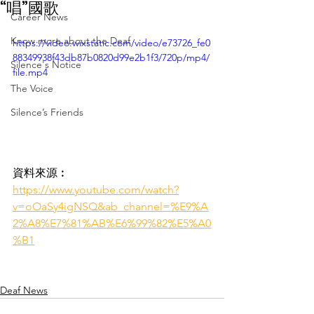
“唱”國歌
Career News
Know more about the Deaf
https://video.wixstatic.com/video/e73726_fe0
88349938f43db87b0820d99e2b1f3/720p/mp4/
Silence's Notice
file.mp4
The Voice
Silence’s Friends
資料來源︰
https://www.youtube.com/watch?
v=oOaSy4igNSQ&ab_channel=%E9%A
2%A8%E7%81%AB%E6%99%82%E5%A0
%B1
Deaf News