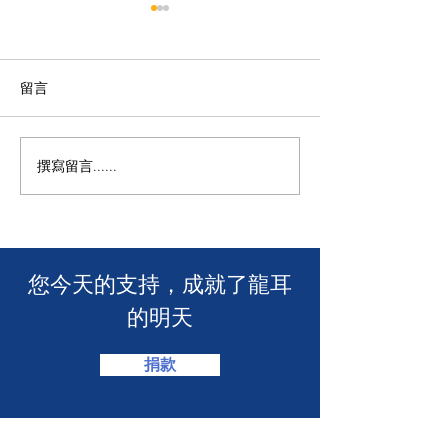
留言
M+ | 看我今天
撰寫留言......
香港警務處 | 網上申請992
緊急短訊求助服務
​您今天的支持，成就了龍耳
的明天
捐款