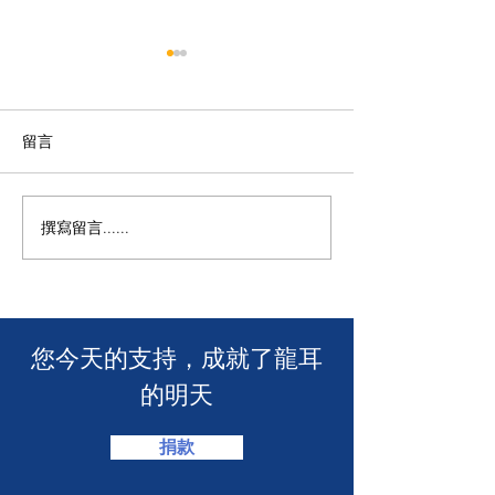
留言
撰寫留言......
🧯 【推動資訊無障礙！龍
【🎳 聾健同樂
耳為葵盛西邨消防安全簡
力！「龍耳」會
介會提供手語翻譯】 🤟
「LING皇LIN
2026」🏆】
​您今天的支持，成就了龍耳
的明天
捐款