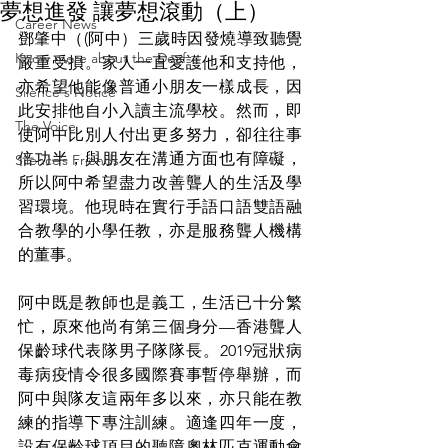
夢想進發 讓夢想滾動（上）
Career News
鄧肇中（(阿中）三歲時因發燒導致聽覺
Know more about the Deaf
嚴重受損。家人一直愛護他和支持他，
亦希望他能像普通小朋友一樣成長，因
Silence's Notice
此安排他自小入讀主流學校。然而，即
The Voice
使阿中比別人付出更多努力，卻往往事
倍功半，與朋友在溝通方面也有障礙，
Silence’s Friends
所以阿中希望盡力改善聾人的生活及學
習環境。他現時在實行手語口語雙語融
合教學的小學任教，亦是服務聾人機構
的董事。
阿中既是教師也是義工，生活已十分繁
忙，原來他尚有第三個身分—香港聾人
保齡球代表隊男子隊隊長。2019冠狀病
毒病疫情令很多國際賽事暫停舉辦，而
阿中與隊友這兩年多以來，亦只能在教
練的指導下專注訓練。適逢四年一度，
設有保齡球項目的聽障奧林匹克運動會