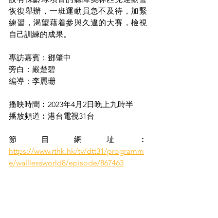
恢復舉辦，一班運動員急不及待，加緊
練習，渴望藉着參與久違的大賽，檢視
自己訓練的成果。
專訪嘉賓：鄧肇中
旁白：嚴楚碧
編導：李麗珊
播映時間︰2023年4月2日晚上九時半
播放頻道︰港台電視31台
節目網址︰
https://www.rthk.hk/tv/dtt31/programm
e/walllessworld8/episode/867463