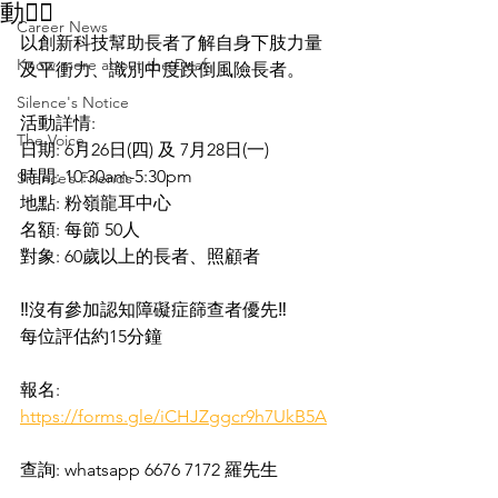
動🏃‍♂️
Career News
以創新科技幫助長者了解自身下肢力量
Know more about the Deaf
及平衝力、識別中度跌倒風險長者。
Silence's Notice
活動詳情:
The Voice
日期: 6月26日(四) 及 7月28日(一)
時間: 10:30am-5:30pm
Silence’s Friends
地點: 粉嶺龍耳中心
名額: 每節 50人
對象: 60歲以上的長者、照顧者
‼️沒有參加認知障礙症篩查者優先‼️
每位評估約15分鐘
報名: 
https://forms.gle/iCHJZggcr9h7UkB5A
查詢: whatsapp 6676 7172 羅先生