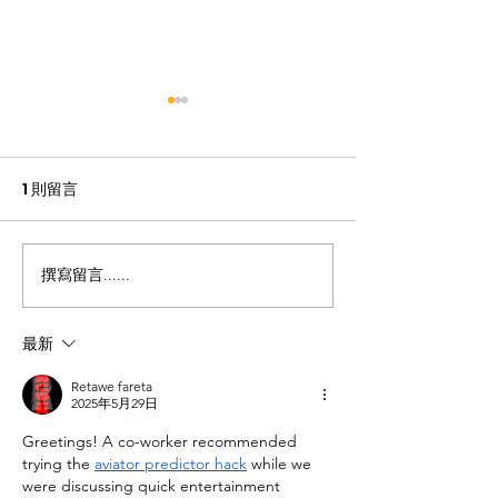
1 則留言
【龍耳資訊】
不一樣的包包👛
撰寫留言......
最新
Retawe fareta
2025年5月29日
Greetings! A co-worker recommended 
trying the 
aviator predictor hack
 while we 
were discussing quick entertainment 