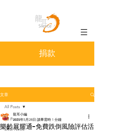
捐款
文章
All Posts
龍耳小編
All Posts
2025年5月28日
讀畢需時 1 分鐘
樂齡展耀通-免費跌倒風險評估活
Deaf News