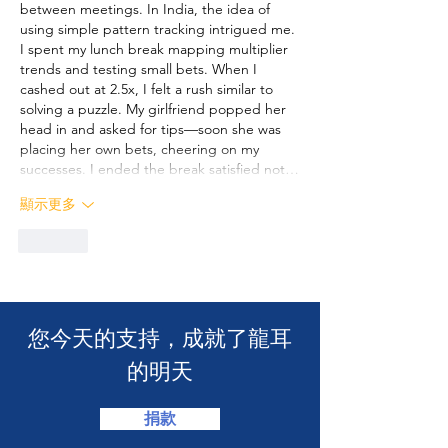
between meetings. In India, the idea of 
using simple pattern tracking intrigued me. 
I spent my lunch break mapping multiplier 
trends and testing small bets. When I 
cashed out at 2.5x, I felt a rush similar to 
solving a puzzle. My girlfriend popped her 
head in and asked for tips—soon she was 
placing her own bets, cheering on my 
successes. I ended the break satisfied not…
顯示更多
按讚
​您今天的支持，成就了龍耳
的明天
捐款