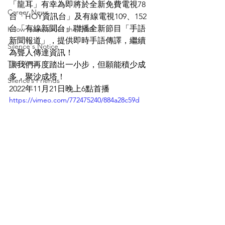
「龍耳」有幸為即將於全新免費電視78
Career News
台「HOY資訊台」及有線電視109、152
台「有線新聞台」聯播全新節目「手語
Know more about the Deaf
新聞報道」，提供即時手語傳譯，繼續
Silence's Notice
為聾人傳達資訊！
The Voice
讓我們再度踏出一小步，但願能積少成
多，聚沙成塔！
Silence’s Friends
2022年11月21日晚上6點首播
https://vimeo.com/772475240/884a28c59d