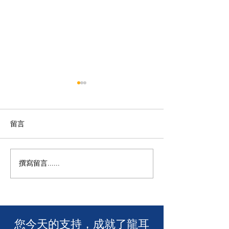
留言
撰寫留言......
🧯 【推動資訊無障礙！龍
【🎳 聾健同樂
耳為葵盛西邨消防安全簡
力！「龍耳」會
介會提供手語翻譯】 🤟
「LING皇LIN
2026」🏆】
​您今天的支持，成就了龍耳