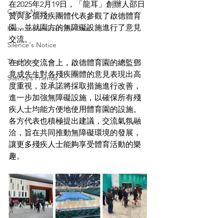
在2025年2月19日，「龍耳」創辦人邵日
Career News
贊與多個殘疾團體代表參觀了啟德體育
園，並就園方的無障礙設施進行了意見
Know more about the Deaf
交流。
Silence's Notice
The Voice
在此次交流會上，啟德體育園的總監鄧
竟成先生對各殘疾團體的意見表現出高
Silence’s Friends
度重視，並承諾將採取措施進行改善，
進一步加強無障礙設施，以確保所有殘
疾人士均能方便地使用體育園的設施。
各方代表也積極提出建議，交流氣氛融
洽，旨在共同推動無障礙環境的發展，
讓更多殘疾人士能夠享受體育活動的樂
趣。