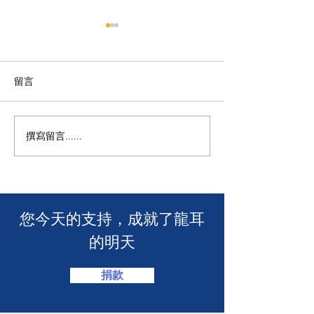
留言
撰寫留言......
🧯 【推動資訊無障礙！龍
【🎳 聾健同樂
耳為葵盛西邨消防安全簡
力！「龍耳」會
介會提供手語翻譯】 🤟
「LING皇LIN
2026」🏆】
​您今天的支持，成就了龍耳
的明天
捐款