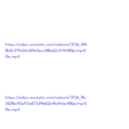
https://video.wixstatic.com/video/e73726_496
8b8c379e54c569e0ecc086a42c519/480p/mp4/
file.mp4
https://video.wixstatic.com/video/e73726_f8c
34286c93a415a873d96602e9b69de/480p/mp4/
file.mp4