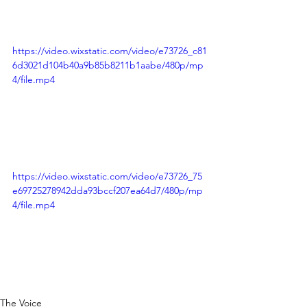
https://video.wixstatic.com/video/e73726_c81
6d3021d104b40a9b85b8211b1aabe/480p/mp
4/file.mp4
https://video.wixstatic.com/video/e73726_75
e69725278942dda93bccf207ea64d7/480p/mp
4/file.mp4
The Voice