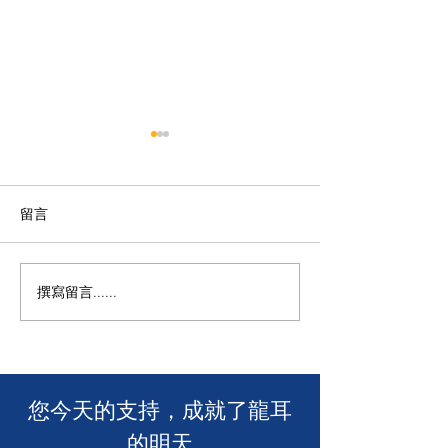
留言
撰寫留言......
年度慈善自助午餐&晚餐
【SUUNTO RUN 
2025 - 一起創造改變！🎉
MACAU】
​您今天的支持，成就了龍耳
的明天