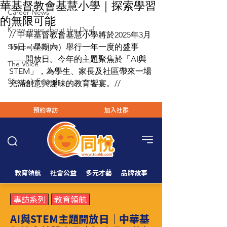
華基督教會基慧小學｜探索學習
Career News
的無限可能
Know more about the Deaf
// 中華基督教會基慧小學將於2025年3月
Silence's Notice
15日（星期六）舉行一年一度的盛事
——開放日。今年的主題聚焦於「AI與
The Voice
STEM」，為學生、家長及社區帶來一場
Silence’s Friends
充滿創意與趣味的教育饗宴。//