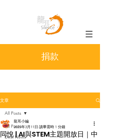
捐款
文章
All Posts
龍耳小編
All Posts
2025年3月11日
讀畢需時 1 分鐘
同悅 | AI與STEM主題開放日｜中
Deaf News