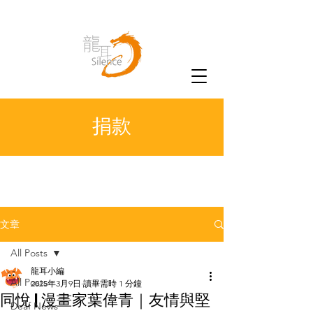
捐款
文章
All Posts
龍耳小編
All Posts
2025年3月9日
讀畢需時 1 分鐘
同悅 | 漫畫家葉偉青｜友情與堅
Deaf News