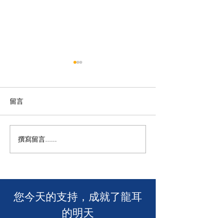
留言
撰寫留言......
年度慈善自助午餐&晚餐
【SUUNTO RUN 
2025 - 一起創造改變！🎉
MACAU】
​您今天的支持，成就了龍耳
的明天