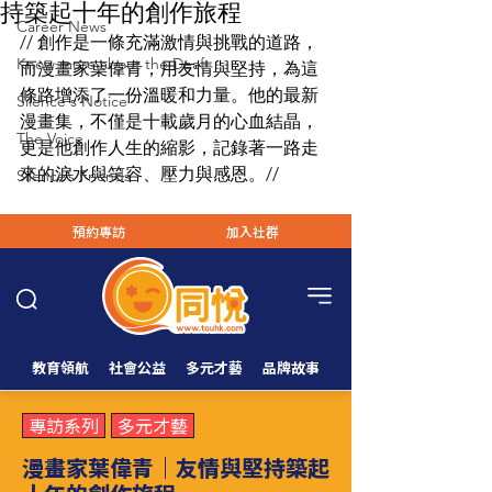
持築起十年的創作旅程
Career News
// 創作是一條充滿激情與挑戰的道路，
Know more about the Deaf
而漫畫家葉偉青，用友情與堅持，為這
條路增添了一份溫暖和力量。他的最新
Silence's Notice
漫畫集，不僅是十載歲月的心血結晶，
The Voice
更是他創作人生的縮影，記錄著一路走
來的淚水與笑容、壓力與感恩。//
Silence’s Friends