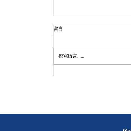
留言
撰寫留言......
🏃🏻‍♀️GRIP Beyond - OAKLEY
RUN 秋日動感開跑！🏃‍♂️