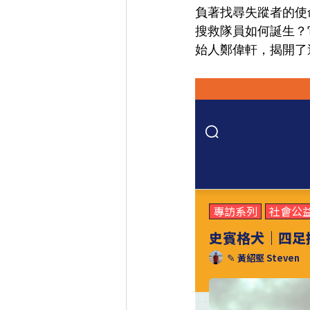
負著找尋失蹤者的使
搜救隊員如何誕生？
始人鄭偉軒，揭開了