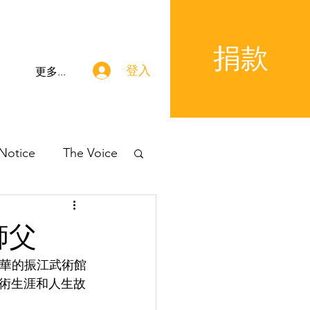
捐款
登入
更多...
 Notice
The Voice
師父
哥華的振江武術館
術生涯和人生故