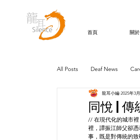
首頁
關於
All Posts
Deaf News
Car
龍耳小編
2025年3
Silence’s Friends
同悅 |
// 在現代化的城
裡，譚振江師父卻憑
事，既是對傳統的致