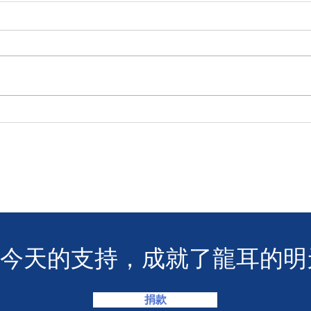
年度慈善自助午餐&晚餐2025
【SU
- 一起創造改變！🎉
MA
您今天的支持，成就了龍耳的明
捐款