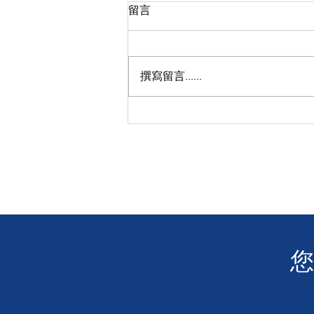
留言
撰寫留言......
🏃🏻‍♀️GRIP Beyond - OAKLEY
RUN 秋日動感開跑！🏃‍♂️
​