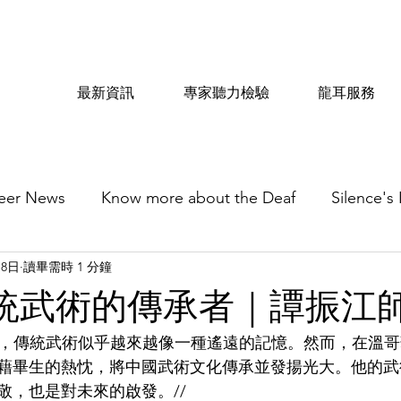
最新資訊
專家聽力檢驗
龍耳服務
eer News
Know more about the Deaf
Silence's
月8日
讀畢需時 1 分鐘
 傳統武術的傳承者｜譚振江
市裡，傳統武術似乎越來越像一種遙遠的記憶。然而，在溫
藉畢生的熱忱，將中國武術文化傳承並發揚光大。他的武
敬，也是對未來的啟發。//