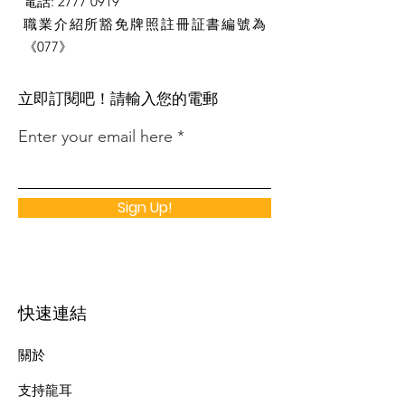
電話
:
2777 0919
職業介紹所豁免牌照註冊証書編號為
《077》
​立即訂閱吧！請輸入您的電郵
Enter your email here
Sign Up!
快速連結
關於
支持龍耳