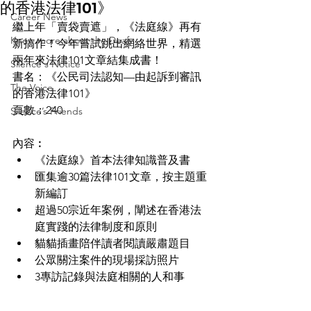
的香港法律101》
Career News
繼上年「賣袋賣遮」，《法庭線》再有
Know more about the Deaf
新搞作！今年嘗試跳出網絡世界，精選
兩年來法律101文章結集成書！
Silence's Notice
書名：《公民司法認知—由起訴到審訊
The Voice
的香港法律101》
頁數：240
Silence’s Friends
內容︰
《法庭線》首本法律知識普及書
匯集逾30篇法律101文章，按主題重
新編訂
超過50宗近年案例，闡述在香港法
庭實踐的法律制度和原則
貓貓插畫陪伴讀者閱讀嚴肅題目
公眾關注案件的現場採訪照片
3專訪記錄與法庭相關的人和事