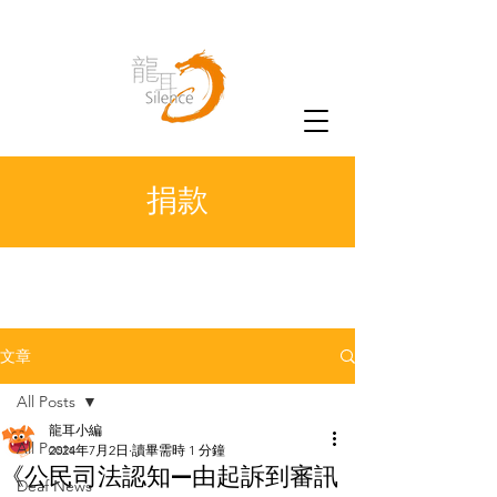
捐款
文章
All Posts
龍耳小編
All Posts
2024年7月2日
讀畢需時 1 分鐘
《公民司法認知—由起訴到審訊
Deaf News