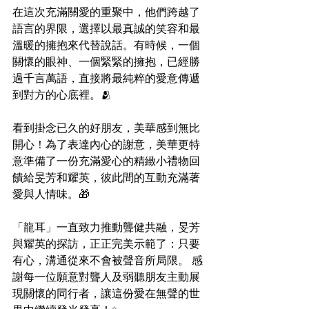
在這次充滿關愛的重聚中，他們跨越了
語言的界限，選擇以最真誠的笑容和最
溫暖的擁抱來代替說話。有時候，一個
關懷的眼神、一個緊緊的擁抱，已經勝
過千言萬語，直接將最純粹的愛意傳遞
到對方的心底裡。🫂
看到掛念已久的好朋友，美華感到無比
開心！為了表達內心的謝意，美華更特
意準備了一份充滿愛心的精緻小禮物回
饋給旻芳和耀英，彼此間的互動充滿著
愛與人情味。🎁
「龍耳」一直致力推動聾健共融，旻芳
與耀英的探訪，正正完美示範了：只要
有心，溝通從來不會被聲音所局限。 感
謝每一位願意對聾人及弱聽朋友主動展
現關懷的同行者，讓這份愛在無聲的世