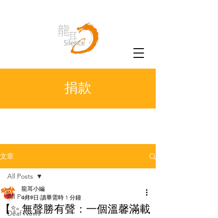
捐款
文章
All Posts
龍耳小編
All Posts
4月9日
讀畢需時 1 分鐘
【✨ 無聲勝有聲：一個溫馨滿載
Deaf News