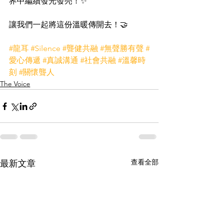
界中繼續發光發亮！✨
讓我們一起將這份溫暖傳開去！🤝
#龍耳
#Silence
#聾健共融
#無聲勝有聲
#
愛心傳遞
#真誠溝通
#社會共融
#溫馨時
刻
#關懷聾人
The Voice
查看全部
最新文章