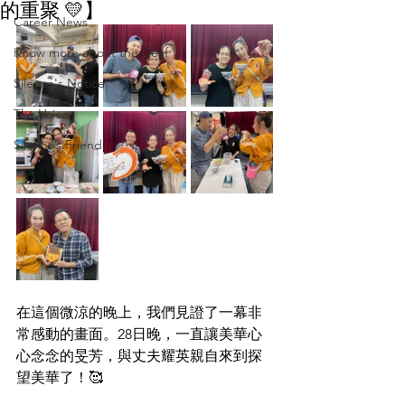
的重聚 💛】
Career News
Know more about the Deaf
Silence's Notice
The Voice
Silence’s Friends
在這個微涼的晚上，我們見證了一幕非
常感動的畫面。28日晚，一直讓美華心
心念念的旻芳，與丈夫耀英親自來到探
望美華了！🥰