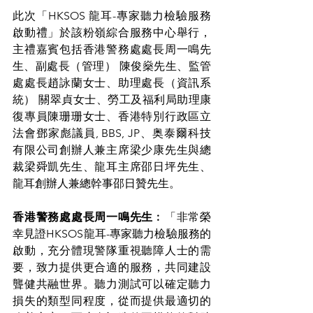
此次「HKSOS 龍耳-專家聽力檢驗服務
啟動禮」於該粉嶺綜合服務中心舉行，
主禮嘉賓包括香港警務處處長周一鳴先
生、副處長（管理） 陳俊燊先生、監管
處處長趙詠蘭女士、助理處長（資訊系
統） 關翠貞女士、勞工及福利局助理康
復專員陳珊珊女士、香港特別行政區立
法會鄧家彪議員, BBS, JP、奥泰爾科技
有限公司創辦人兼主席梁少康先生與總
裁梁舜凱先生、龍耳主席邵日坪先生、
龍耳創辦人兼總幹事邵日贊先生。
香港警務處處長周一鳴先生
︰「非常榮
幸見證HKSOS龍耳-專家聽力檢驗服務的
啟動，充分體現警隊重視聽障人士的需
要，致力提供更合適的服務，共同建設
聾健共融世界。聽力測試可以確定聽力
損失的類型同程度，從而提供最適切的