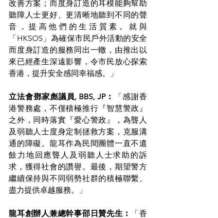
改善方案；而度身訂造的耳模能夠幫助
聽障人士更好、更清晰地聽到不同的聲
音，提高他們的生活質素。就與
「HKSOS」為確保市民戶外活動的安全
而度身訂造的服務同出一轍，由推出以
來已經產生深遠影響，令市民放心探索
香港，提升安全感同幸福感。」
立法會鄧家彪議員, BBS, JP︰
「感謝香
港警務處，不僅積極推行『智慧警政』
之外，同時落實『愛心警政』，為聾人
及弱聽人士度身定制拯救方案，克服溝
通的障礙。龍耳作為民間團體一直不遺
餘力地回應聾人及弱聽人士求助的訴
求，獲得社會的讚譽。最後，期望警方
繼續保持與不同弱勢社群的積極聯繫、
盡力提供卓越服務。」
龍耳創辦人兼總幹事邵日贊先生︰
「香