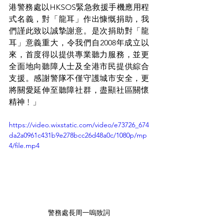
港警務處以HKSOS緊急救援手機應用程
式名義，對「龍耳」作出慷慨捐助，我
們謹此致以誠摯謝意。是次捐助對「龍
耳」意義重大，令我們自2008年成立以
來，首度得以提供專業聽力服務，並更
全面地向聽障人士及全港市民提供綜合
支援。感謝警隊不僅守護城市安全，更
將關愛延伸至聽障社群，盡顯社區關懷
精神﹗」
https://video.wixstatic.com/video/e73726_674
da2a0961c431b9e278bcc26d48a0c/1080p/mp
4/file.mp4
警務處長周一嗚致詞