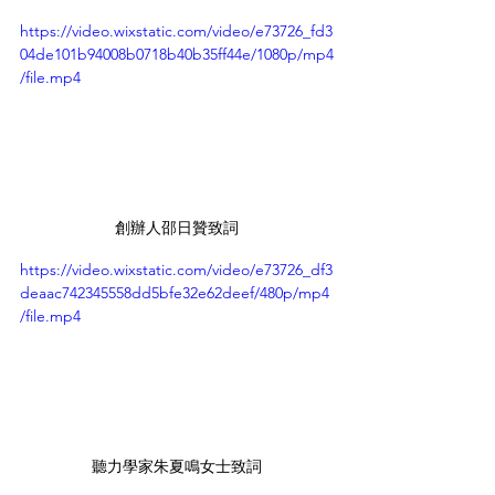
https://video.wixstatic.com/video/e73726_fd3
04de101b94008b0718b40b35ff44e/1080p/mp4
/file.mp4
創辦人邵日贊致詞
https://video.wixstatic.com/video/e73726_df3
deaac742345558dd5bfe32e62deef/480p/mp4
/file.mp4
聽力學家朱夏鳴女士致詞