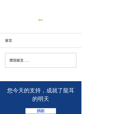
留言
撰寫留言......
🧯 【推動資訊無障礙！龍
【🎳 聾健同樂
耳為葵盛西邨消防安全簡
力！「龍耳」會
介會提供手語翻譯】 🤟
「LING皇LIN
2026」🏆】
​您今天的支持，成就了龍耳
的明天
捐款