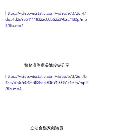
https://video.wixstatic.com/video/e73726_47
dea4d2e9e541118322c80b52a3982a/480p/mp
4/file.mp4
警務處副處長陳俊燊分享
https://video.wixstatic.com/video/e73726_7b
42e7db576043fd838e80f3b9100351/480p/mp4
/file.mp4
立法會鄧家彪議員