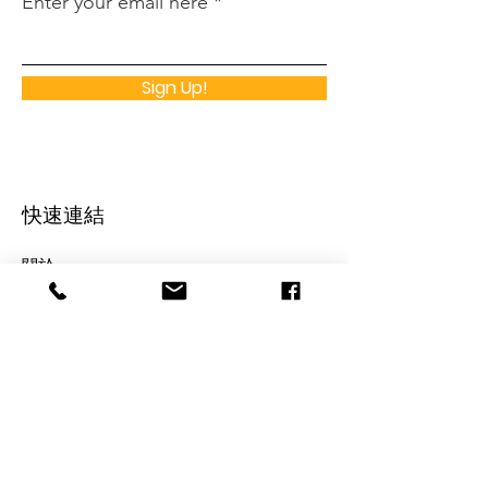
Enter your email here
Sign Up!
快速連結
關於
支持龍耳
最新消息
​活動
手語班
​聯絡我們