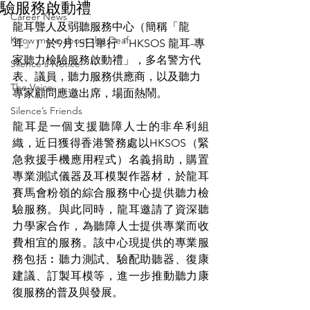
驗服務啟動禮
Career News
龍耳聾人及弱聽服務中心（簡稱「龍
Know more about the Deaf
耳」）於9月15日舉行「HKSOS 龍耳-專
家聽力檢驗服務啟動禮」，多名警方代
Silence's Notice
表、議員，聽力服務供應商，以及聽力
The Voice
專家顧問應邀出席，場面熱鬧。
Silence’s Friends
龍耳是一個支援聽障人士的非牟利組
織，近日獲得香港警務處以HKSOS（緊
急救援手機應用程式）名義捐助，購置
專業測試儀器及耳模製作器材，於龍耳
賽馬會粉嶺的綜合服務中心提供聽力檢
驗服務。與此同時，龍耳邀請了資深聽
力學家合作，為聽障人士提供專業而收
費相宜的服務。該中心現提供的專業服
務包括︰聽力測試、驗配助聽器、復康
建議、訂製耳模等，進一步推動聽力康
復服務的普及與發展。