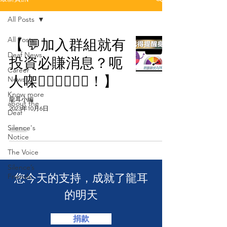
All Posts
All Posts
【 💬加入群組就有
Deaf News
投資必賺消息？呃
Career
人㗎🙅🏻‍♀🙅🏻‍♂！】
News
Know more
龍耳小編
about the
2023年10月6日
Deaf
Silence's
Notice
The Voice
Silence’s
​您今天的支持，成就了龍耳
Friends
的明天
捐款