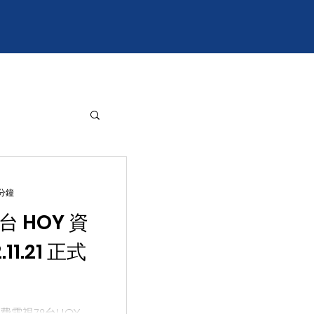
 分鐘
台 HOY 資
11.21 正式
電視78台HOY，