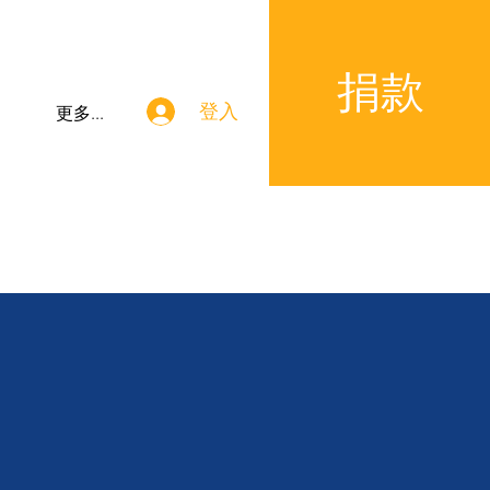
捐款
登入
更多...