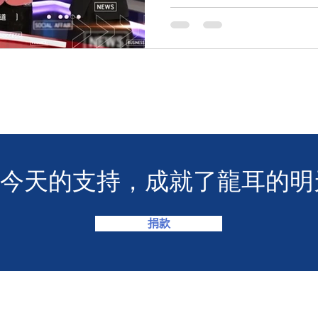
提供手語新聞，繼續為聾人傳
度踏出一小步，但願能積少成
2022年11月21日晚上6點首播 #
#HOY資訊台 #龍耳 #龍耳電
您今天的支持，成就了龍耳的明
捐款