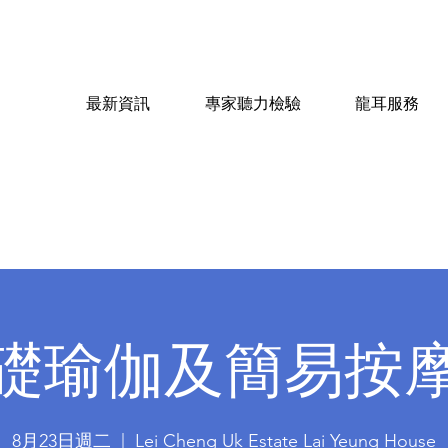
最新資訊
專家聽力檢驗
龍耳服務
礎瑜伽及簡易按
8月23日週二
  |  
Lei Cheng Uk Estate Lai Yeung House