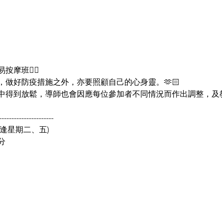
班🧘‍♀️
做好防疫措施之外，亦要照顧自己的心身靈。🫶🏻
中得到放鬆，導師也會因應每位參加者不同情況而作出調整，及
----------------------
22(逢星期二、五)
分