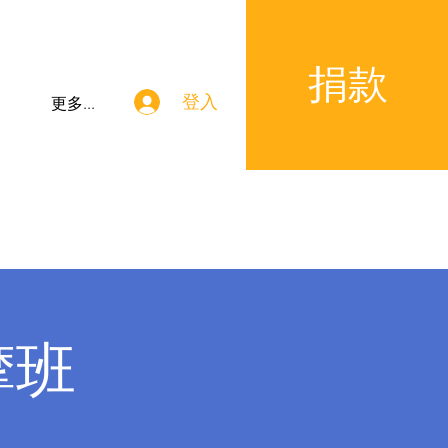
捐款
登入
更多...
摩班