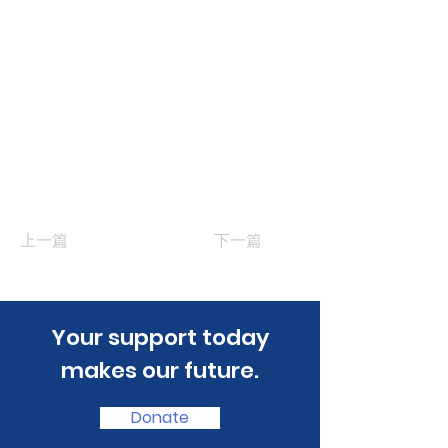
上一篇
下一篇
​Your support today
makes our future.
Donate