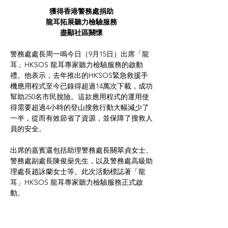
獲得香港警務處捐助
龍耳拓展聽力檢驗服務
盡顯社區關懷
警務處處長周一鳴今日（9月15日）出席「龍
耳」HKSOS 龍耳專家聽力檢驗服務的啟動
禮。他表示，去年推出的HKSOS緊急救援手
機應用程式至今已錄得超過14萬次下載，成功
幫助250名市民脫險。這款應用程式的運用使
得需要超過4小時的登山搜救行動大幅減少了
一半，從而有效節省了資源，並保障了搜救人
員的安全。
出席的嘉賓還包括助理警務處長關翠貞女士、
警務處副處長陳俊燊先生，以及警務處高級助
理處長趙詠蘭女士等。此次活動標誌著「龍
耳」HKSOS 龍耳專家聽力檢驗服務正式啟
動。