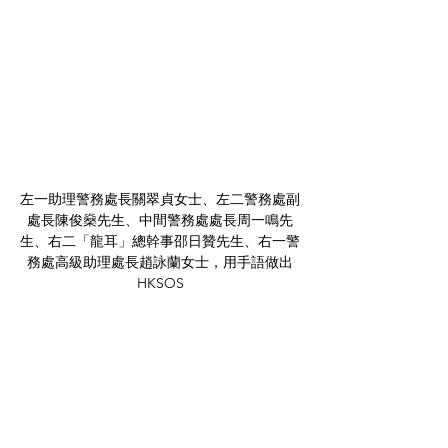
左一助理警務處長關翠貞女士、左二警務處副
處長陳俊燊先生、中間警務處處長周一鳴先
生、右二「龍耳」總幹事邵日贊先生、右一警
務處高級助理處長趙詠蘭女士，用手語做出
HKSOS