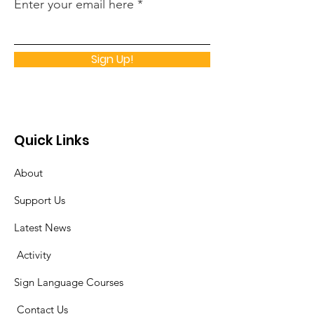
Enter your email here
Sign Up!
Quick Links
About
Support Us
Latest News
​
Activity
Sign Language Courses
​ C
ontact Us