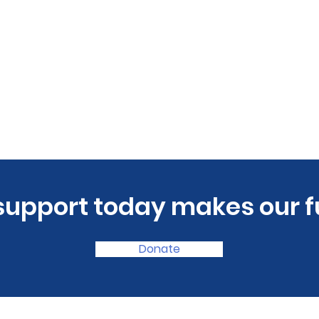
 support today makes our f
Donate