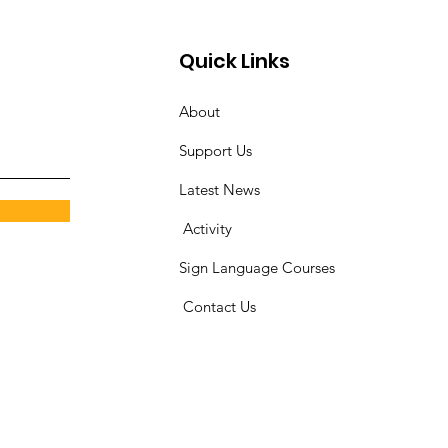
Quick Links
About
Support Us
Latest News
​
Activity
Sign Language Courses
​ C
ontact Us