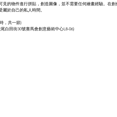
可見的物件進行拼貼，創造圖像，並不需要任何繪畫經驗。在創
受屬於自己的私人時間。
3小時，共一節)
尾白田街30號賽馬會創意藝術中心L8-06)