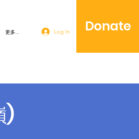
Donate
Log In
更多...
)