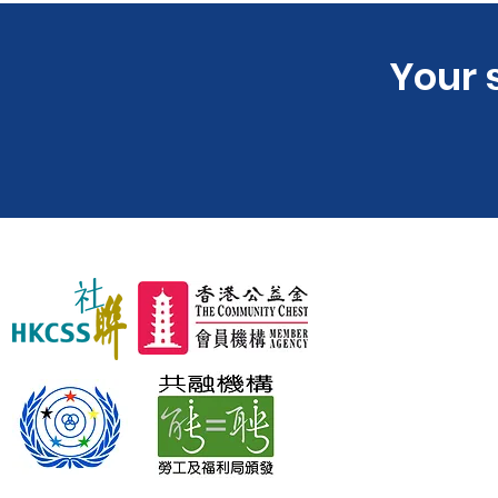
​Your