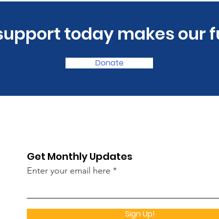
 support today makes our f
Donate
Get Monthly Updates
Enter your email here
Sign Up!