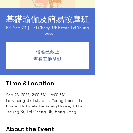
基礎瑜伽及簡易按摩班
Fri, Sep 23
  |  
Lei Cheng Uk Estate Lai Yeung
House
報名已截止
查看其他活動
Time & Location
Sep 23, 2022, 2:00 PM – 6:00 PM
Lei Cheng Uk Estate Lai Yeung House, Lei
Cheng Uk Estate Lai Yeung House, 10 Fat
Tseung St, Lei Cheng Uk, Hong Kong
About the Event