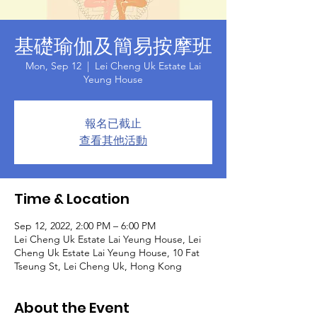
基礎瑜伽及簡易按摩班
Mon, Sep 12
  |  
Lei Cheng Uk Estate Lai
Yeung House
報名已截止
查看其他活動
Time & Location
Sep 12, 2022, 2:00 PM – 6:00 PM
Lei Cheng Uk Estate Lai Yeung House, Lei
Cheng Uk Estate Lai Yeung House, 10 Fat
Tseung St, Lei Cheng Uk, Hong Kong
About the Event