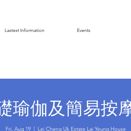
Lastest Information
Events
礎瑜伽及簡易按
Fri, Aug 19
  |  
Lei Cheng Uk Estate Lai Yeung House