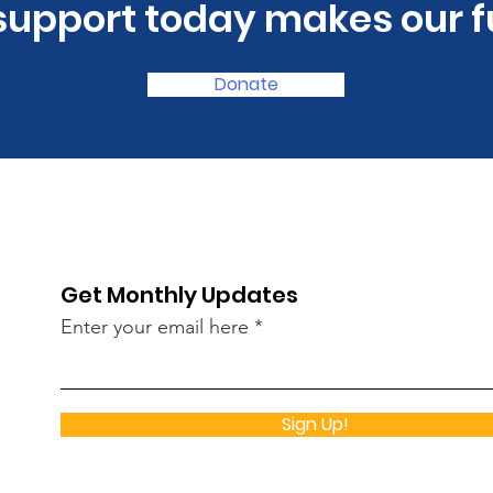
 support today makes our f
Donate
Get Monthly Updates
Enter your email here
Sign Up!