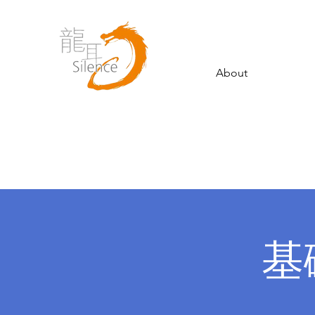
About
基