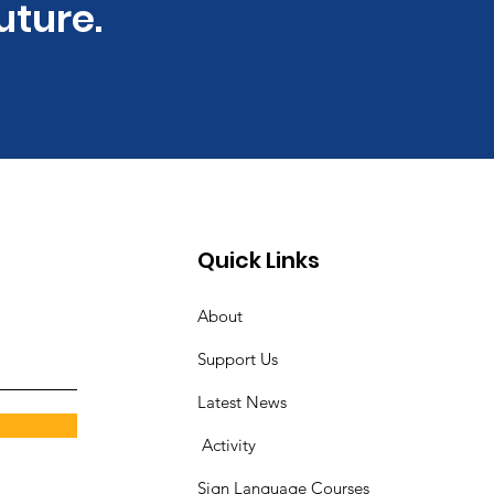
uture.
Quick Links
About
Support Us
Latest News
​
Activity
Sign Language Courses