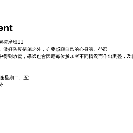
ent
班🧘‍♀️
做好防疫措施之外，亦要照顧自己的心身靈。🫶🏻
中得到放鬆，導師也會因應每位參加者不同情況而作出調整，及
----------------------
22(逢星期二、五)
分