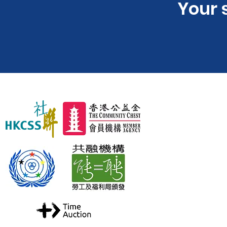
​Your