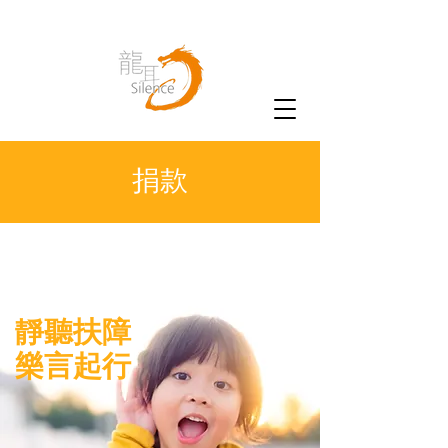
捐款
龍耳Silence香港聾人及弱聽人士綜合服務中心
​靜聽扶障
​樂言起行