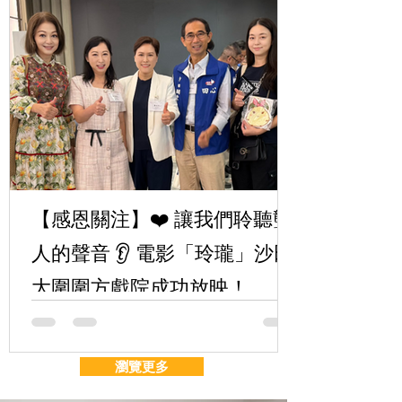
【感恩關注】❤️ 讓我們聆聽聾
人的聲音 👂 電影「玲瓏」沙田
大圍圍方戲院成功放映！
瀏覽更多