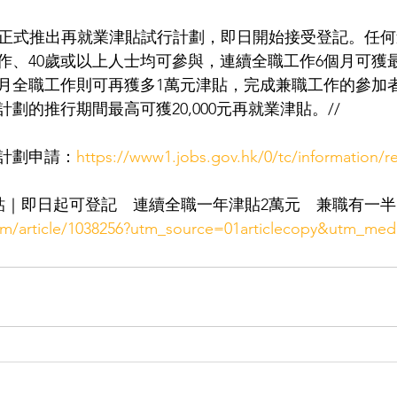
5日）正式推出再就業津貼試行計劃，即日開始接受登記。任
作、40歲或以上人士均可參與，連續全職工作6個月可獲
個月全職工作則可再獲多1萬元津貼，完成兼職工作的參加
劃的推行期間最高可獲20,000元再就業津貼。//
計劃申請：
https://www1.jobs.gov.hk/0/tc/information/r
貼｜即日起可登記　連續全職一年津貼2萬元　兼職有一半 | 
om/article/1038256?utm_source=01articlecopy&utm_medi