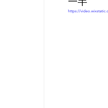
一半
https://video.wixstat