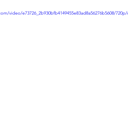
ic.com/video/e73726_2b930bfb4149455e83ad8a56276b5608/720p/