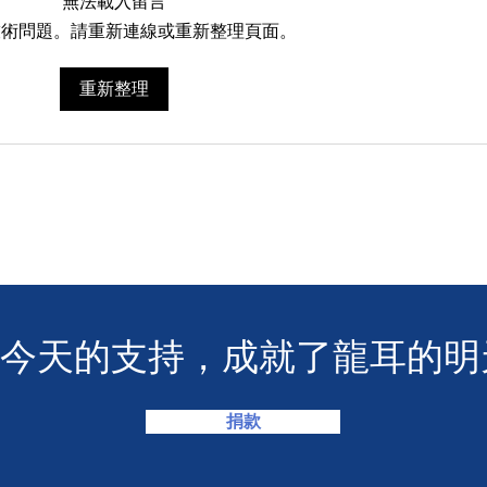
無法載入留言
技術問題。請重新連線或重新整理頁面。
M+
香港警務處 | 網上申請992緊
重新整理
急短訊求助服務
您今天的支持，成就了龍耳的明
捐款