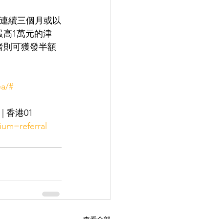
何連續三個月或以
最高1萬元的津
者則可獲發半額
ea/#
香港01 
um=referral