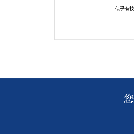
似乎有
殘疾人士免費乘搭車船日
​