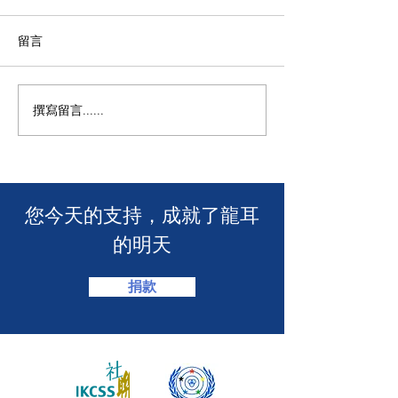
留言
撰寫留言......
🧯 【推動資訊無障礙！龍
【🎳 聾健同樂
耳為葵盛西邨消防安全簡
力！「龍耳」會
介會提供手語翻譯】 🤟
「LING皇LIN
2026」🏆】
​您今天的支持，成就了龍耳
的明天
捐款