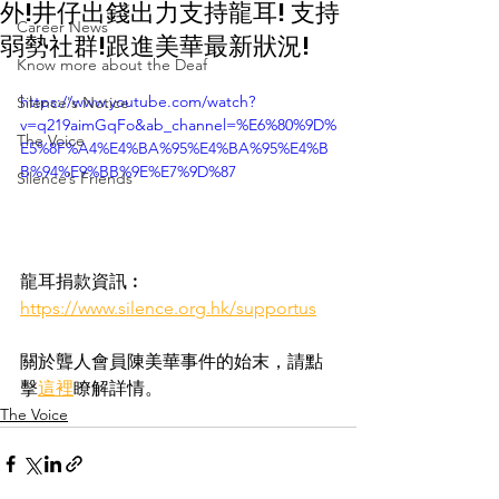
外!井仔出錢出力支持龍耳! 支持
Career News
弱勢社群!跟進美華最新狀況!
Know more about the Deaf
https://www.youtube.com/watch?
Silence's Notice
v=q219aimGqFo&ab_channel=%E6%80%9D%
The Voice
E5%8F%A4%E4%BA%95%E4%BA%95%E4%B
B%94%E9%BB%9E%E7%9D%87
Silence’s Friends
龍耳捐款資訊︰
https://www.silence.org.hk/supportus
關於聾人會員陳美華事件的始末，請點
擊
這裡
瞭解詳情。
The Voice