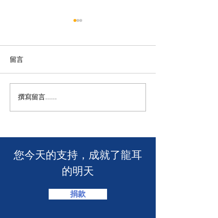
留言
【龍耳資訊】
不一樣的包包👛
撰寫留言......
​您今天的支持，成就了龍耳
的明天
捐款