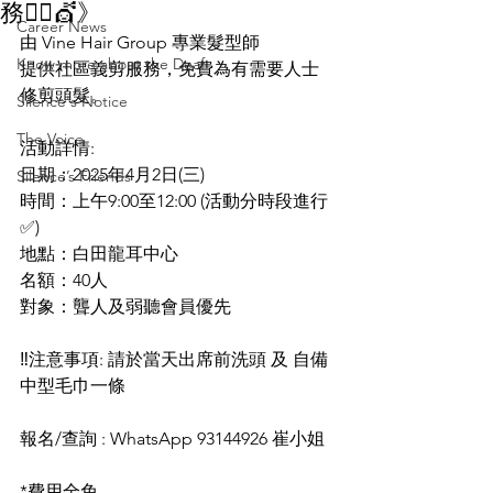
務💇‍♀️💇》
Career News
由 Vine Hair Group 專業髮型師
Know more about the Deaf
提供社區義剪服務，免費為有需要人士
修剪頭髮。
Silence's Notice
The Voice
活動詳情:
日期：2025年4月2日(三)
Silence’s Friends
時間：上午9:00至12:00 (活動分時段進行
✅)
地點：白田龍耳中心
名額：40人
對象：聾人及弱聽會員優先
‼️注意事項: 請於當天出席前洗頭 及 自備
中型毛巾一條
報名/查詢 : WhatsApp 93144926 崔小姐
*費用全免