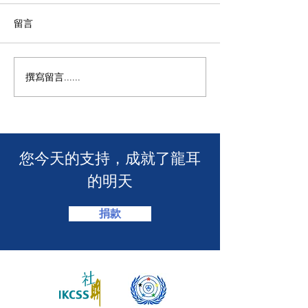
留言
【龍耳資訊】
不一樣的包包👛
撰寫留言......
​您今天的支持，成就了龍耳
的明天
捐款