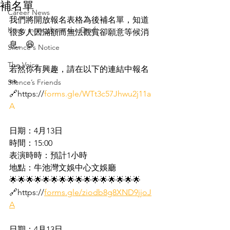
補名單
Career News
我們將開放報名表格為後補名單，知道
Know more about the Deaf
很多人因滿額而無法觀賞卻願意等候消
息。😆
Silence's Notice
The Voice
若然你有興趣，請在以下的連結中報名
👀
Silence’s Friends
🔗https://
forms.gle/WTt3c57Jhwu2j11a
A
日期：4月13日
時間：15:00
表演時時：預計1小時
地點：牛池灣文娛中心文娛廳
🌟🌟🌟🌟🌟🌟🌟🌟🌟🌟🌟🌟🌟🌟🌟🌟
🔗https://
forms.gle/ziodb8g8XND9jjoJ
A
日期：4月13日