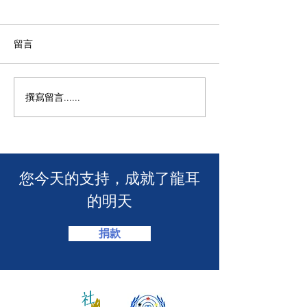
留言
撰寫留言......
🧯 【推動資訊無障礙！龍
【🎳 聾健同樂
耳為葵盛西邨消防安全簡
力！「龍耳」會
介會提供手語翻譯】 🤟
「LING皇LIN
2026」🏆】
​您今天的支持，成就了龍耳
的明天
捐款