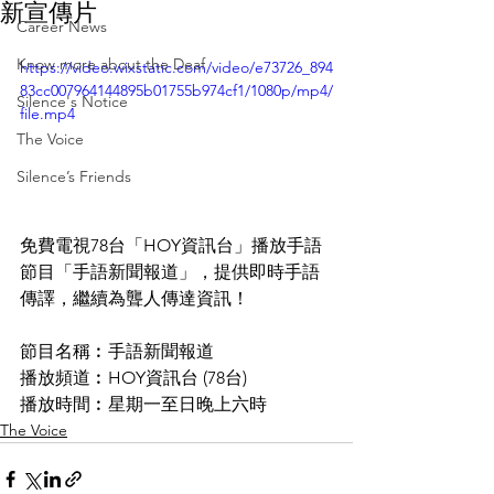
新宣傳片
Career News
Know more about the Deaf
https://video.wixstatic.com/video/e73726_894
83cc007964144895b01755b974cf1/1080p/mp4/
Silence's Notice
file.mp4
The Voice
Silence’s Friends
免費電視78台「HOY資訊台」播放手語
節目「手語新聞報道」，提供即時手語
傳譯，繼續為聾人傳達資訊！
節目名稱︰手語新聞報道
播放頻道︰HOY資訊台 (78台)
播放時間︰星期一至日晚上六時
The Voice