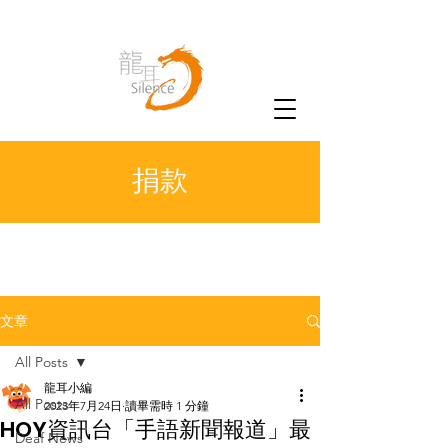
捐款
文章
All Posts
龍耳小編
All Posts
2023年7月24日
讀畢需時 1 分鐘
HOY資訊台「手語新聞報道」最
Deaf News