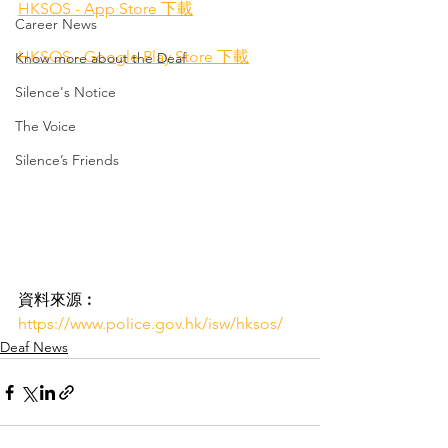
HKSOS - App Store 下載
Career News
HKSOS - Google Play Store 下載
Know more about the Deaf
Silence's Notice
The Voice
Silence’s Friends
資料來源︰
https://www.police.gov.hk/isw/hksos/
Deaf News