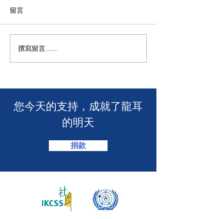
留言
M+ | 看我今天
撰寫留言......
香港警務處 | 網上申請992
緊急短訊求助服務
​您今天的支持，成就了龍耳
的明天
捐款