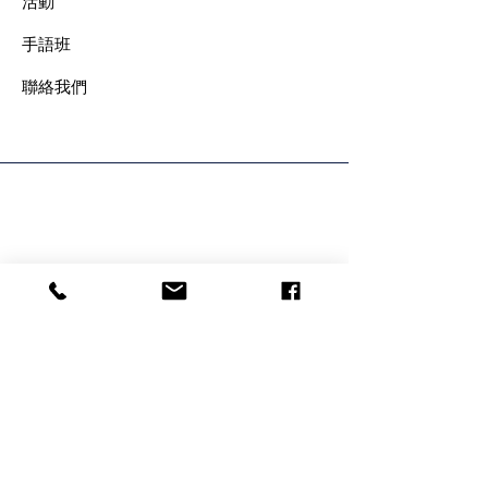
​活動
手語班
​聯絡我們