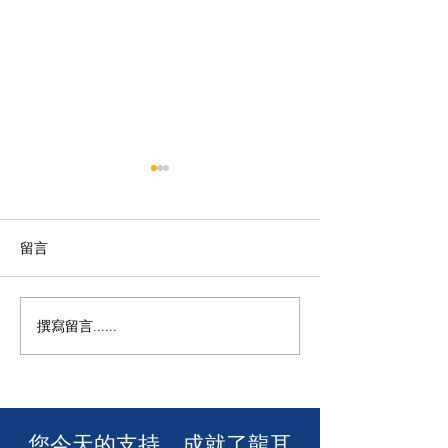
留言
【龍耳資訊】
不一樣的包包👛
撰寫留言......
​您今天的支持，成就了龍耳