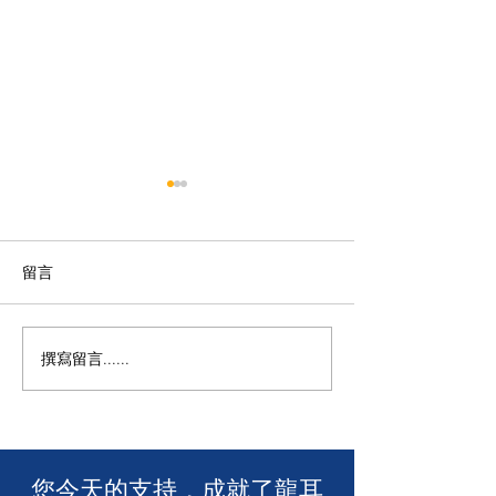
留言
M+ | 看我今天
撰寫留言......
香港警務處 | 網上申請992
緊急短訊求助服務
​您今天的支持，成就了龍耳