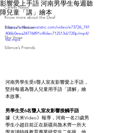
影響愛上手語 河南男學生每週聽
Career News
障兒童「講」繪本
Know more about the Deaf
https://video.wixstatic.com/video/e73726_741
Silence's Notice
406b0eea24776891c4fdec712513d/720p/mp4/
The Voice
file.mp4
Silence’s Friends
河南男學生受6聾人室友影響愛上手語，
堅持每週為聾人兒童用手語「講解」繪
本故事。
男學生受6名聾人室友影響接觸手語
據《大米Video》報導，河南一名23歲男
學生小趙目前正在新疆烏魯木齊一所大
學攻讀特殊教育專業研究生二年級。他