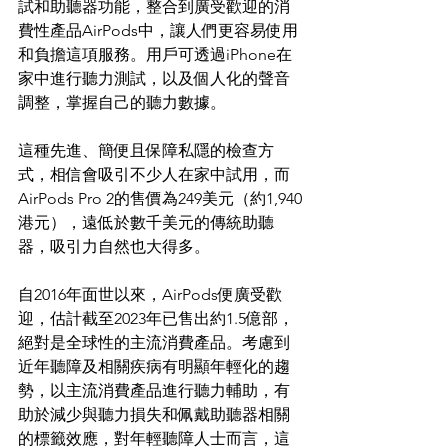
試和助聽器功能，整合到廣受歡迎的消
費性產品AirPods中，讓人們更容易使用
和負擔這項服務。用戶可透過iPhone在
家中進行聽力測試，以及個人化的聲音
調整，掌握自己的聽力數據。
這種先進、簡便且保障私隱的檢查方
式，相信會吸引不少人在家中試用，而
AirPods Pro 2的售價為249美元（約1,940
港元），遠低於數千美元的傳統助聽
器，吸引力自然也大得多。
自2016年面世以來，AirPods便廣受歡
迎，估計截至2023年已售出約1.5億部，
絕對是全球性的主流消費產品。考慮到
近年聽障及相關疾病有明顯年輕化的趨
勢，以主流消費產品進行聽力輔助，有
助於減少與聽力損失和佩戴助聽器相關
的標籤效應，對年輕聽障人士而言，這