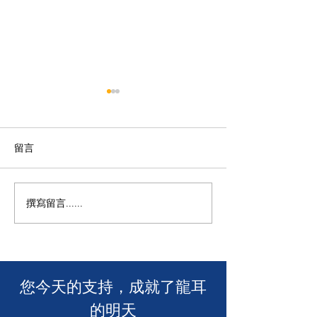
留言
撰寫留言......
🎉【龍耳送上祝賀！全新
🧯 【推動資訊
飲品店「糯語 NUMEE」正
耳為葵盛西邨消
式開幕，會員專享 7 折優
介會提供手語翻譯
惠！】🎊
​您今天的支持，成就了龍耳
的明天