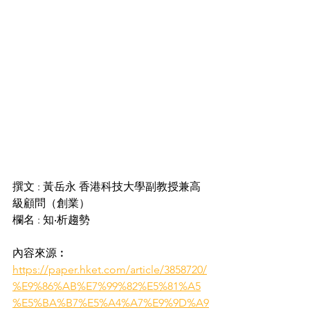
撰文 : 黃岳永 香港科技大學副教授兼高
級顧問（創業）
欄名 : 知‧析趨勢
內容來源︰
https://paper.hket.com/article/3858720/
%E9%86%AB%E7%99%82%E5%81%A5
%E5%BA%B7%E5%A4%A7%E9%9D%A9