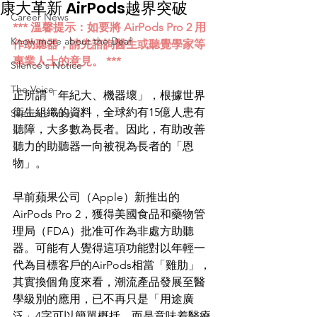
康大革新 AirPods越界突破
Career News
*** 溫馨提示：如要將 AirPods Pro 2 用
Know more about the Deaf
作助聽器，請先諮詢醫生或聽覺學家等
專業人士的意見。 ***
Silence's Notice
The Voice
正所謂「年紀大、機器壞」，根據世界
衞生組織的資料，全球約有15億人患有
Silence’s Friends
聽障，大多數為長者。因此，有助改善
聽力的助聽器一向被視為長者的「恩
物」。
早前蘋果公司（Apple）新推出的
AirPods Pro 2，獲得美國食品和藥物管
理局（FDA）批准可作為非處方助聽
器。可能有人覺得這項功能對以年輕一
代為目標客戶的AirPods相當「雞肋」，
其實換個角度來看，潮流產品發展至醫
學級別的應用，已不再只是「用途廣
泛」4字可以簡單概括，而是意味着醫療