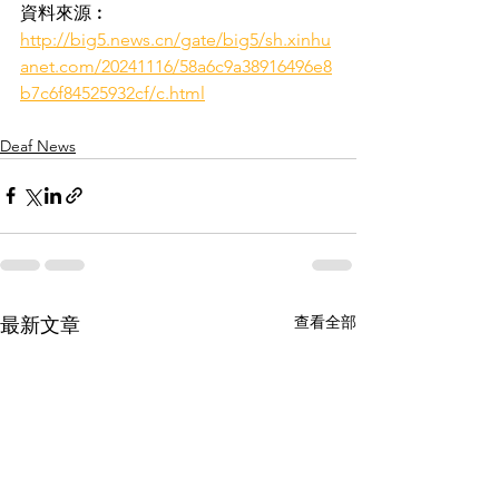
資料來源︰
http://big5.news.cn/gate/big5/sh.xinhu
anet.com/20241116/58a6c9a38916496e8
b7c6f84525932cf/c.html
Deaf News
查看全部
最新文章