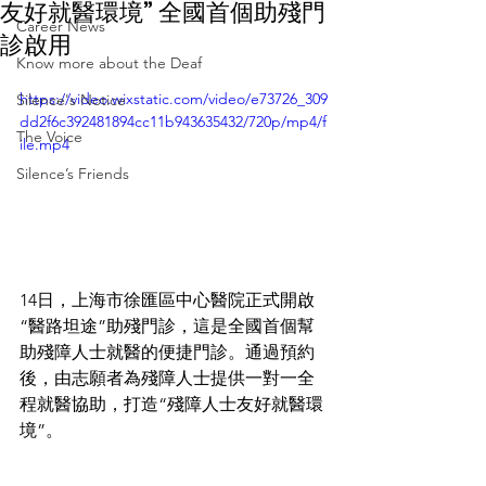
友好就醫環境” 全國首個助殘門
Career News
診啟用
Know more about the Deaf
https://video.wixstatic.com/video/e73726_309
Silence's Notice
dd2f6c392481894cc11b943635432/720p/mp4/f
The Voice
ile.mp4
Silence’s Friends
14日，上海市徐匯區中心醫院正式開啟
“醫路坦途”助殘門診，這是全國首個幫
助殘障人士就醫的便捷門診。通過預約
後，由志願者為殘障人士提供一對一全
程就醫協助，打造“殘障人士友好就醫環
境”。