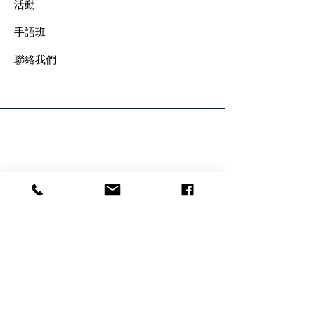
​活動
手語班
​聯絡我們