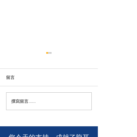
留言
M+ | 看我今天
撰寫留言......
香港警務處 | 網上申請992
緊急短訊求助服務