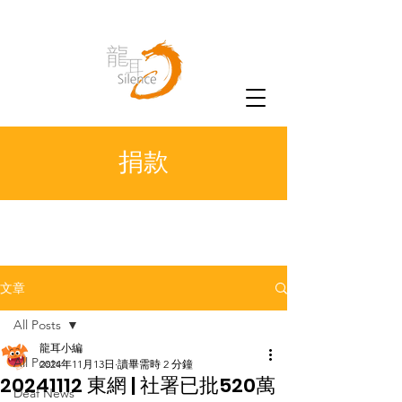
捐款
文章
All Posts
龍耳小編
All Posts
2024年11月13日
讀畢需時 2 分鐘
20241112 東網 | 社署已批520萬
Deaf News