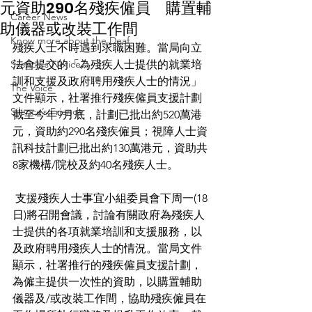
元資助290名殘疾僱員 購置輔
Career News
助儀器或改裝工作間
Know more about the Deaf
殘疾人士不時遇到求職困難。當局向立
Silence's Notice
法會提交的「為殘疾人士提供的就業培
訓和支援及政府聘用殘疾人士的情況」
The Voice
文件顯示，社署推行殘疾僱員支援計劃
Silence’s Friends
截至今年9月底，計劃已批出約520萬港
元，資助約290名殘疾僱員；視障人士資
訊科技計劃已批出約130萬港元，資助共
8家機構/院校及約40名殘疾人士。
 支援殘疾人士事宜小組委員會下周一(18
日)將召開會議，討論有關政府為殘疾人
士提供的各項就業培訓和支援服務，以
及政府聘用殘疾人士的情況。當局文件
顯示，社署推行的殘疾僱員支援計劃，
為僱主提供一次性的資助，以購置輔助
儀器及/或改裝工作間，協助殘疾僱員在