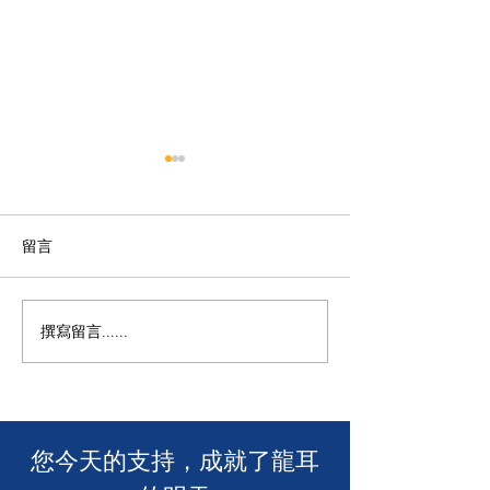
留言
M+ | 看我今天
撰寫留言......
香港警務處 | 網上申請992
緊急短訊求助服務
​您今天的支持，成就了龍耳