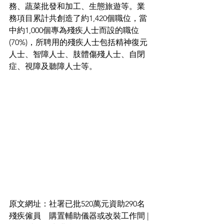
務、蔬菜批發和加工、生態旅遊等。業
務項目累計共創造了約1,420個職位，當
中約1,000個專為殘疾人士而設的職位
(70%)，所聘用的殘疾人士包括精神復元
人士、智障人士、肢體傷殘人士、自閉
症、視障及聽障人士等。
原文網址：社署已批520萬元資助290名
殘疾僱員　購置輔助儀器或改裝工作間 | 