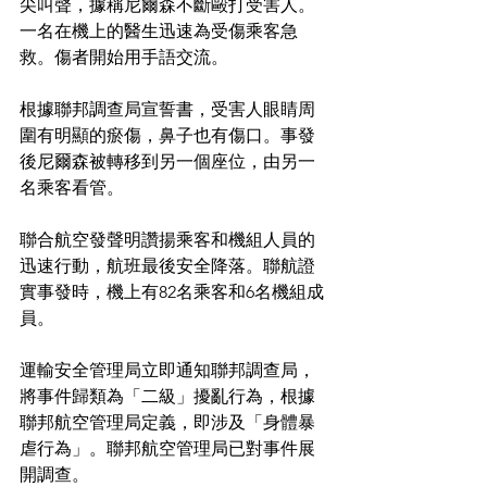
尖叫聲，據稱尼爾森不斷毆打受害人。
一名在機上的醫生迅速為受傷乘客急
救。傷者開始用手語交流。
根據聯邦調查局宣誓書，受害人眼睛周
圍有明顯的瘀傷，鼻子也有傷口。事發
後尼爾森被轉移到另一個座位，由另一
名乘客看管。
聯合航空發聲明讚揚乘客和機組人員的
迅速行動，航班最後安全降落。聯航證
實事發時，機上有82名乘客和6名機組成
員。
運輸安全管理局立即通知聯邦調查局，
將事件歸類為「二級」擾亂行為，根據
聯邦航空管理局定義，即涉及「身體暴
虐行為」。聯邦航空管理局已對事件展
開調查。