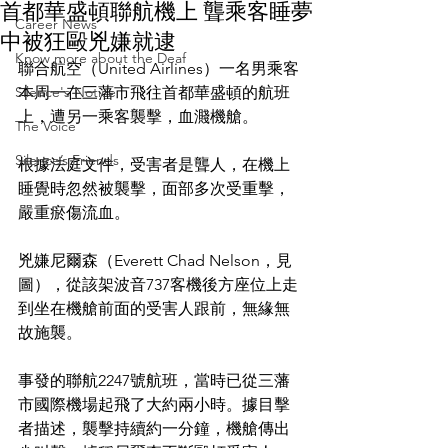
首都華盛頓聯航機上 聾乘客睡夢
Career News
中被狂毆兇嫌就逮
Know more about the Deaf
聯合航空（United Airlines）一名男乘客
Silence's Notice
本周一在三藩市飛往首都華盛頓的航班
上，遭另一乘客襲擊，血濺機艙。
The Voice
Silence’s Friends
根據法庭文件，受害者是聾人，在機上
睡覺時忽然被襲擊，面部多次受重擊，
嚴重瘀傷流血。
兇嫌尼爾森（Everett Chad Nelson，見
圖），從該架波音737客機後方座位上走
到坐在機艙前面的受害人跟前，無緣無
故施襲。
事發的聯航2247號航班，當時已從三藩
市國際機場起飛了大約兩小時。據目擊
者描述，襲擊持續約一分鐘，機艙傳出