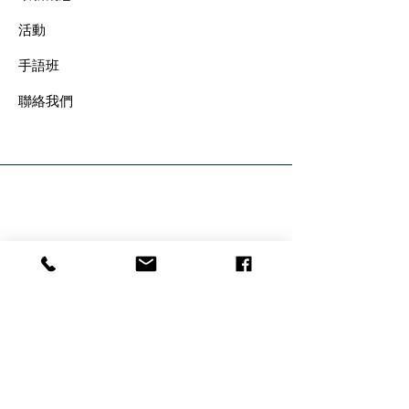
​活動
手語班
​聯絡我們