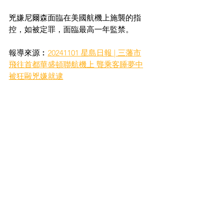
兇嫌尼爾森面臨在美國航機上施襲的指
控，如被定罪，面臨最高一年監禁。
報導來源︰
20241101 星島日報 | 三藩市
飛往首都華盛頓聯航機上 聾乘客睡夢中
被狂毆兇嫌就逮