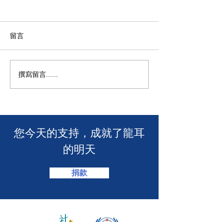
留言
M+ | 看我今天
撰寫留言......
香港警務處 | 網上申請992
緊急短訊求助服務
​您今天的支持，成就了龍耳
的明天
捐款