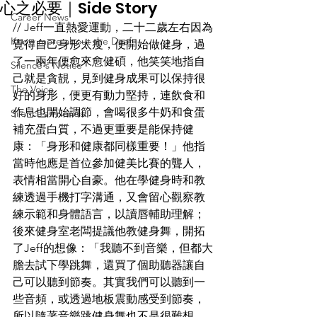
心之必要｜Side Story
Career News
// Jeff一直熱愛運動，二十二歲左右因為
Know more about the Deaf
覺得自己身形太瘦，便開始做健身，過
了一兩年便愈來愈健碩，他笑笑地指自
Silence's Notice
己就是貪靚，見到健身成果可以保持很
The Voice
好的身形，便更有動力堅持，連飲食和
作息也開始調節，會喝很多牛奶和食蛋
Silence’s Friends
補充蛋白質，不過更重要是能保持健
康：「身形和健康都同樣重要！」他指
當時他應是首位參加健美比賽的聾人，
表情相當開心自豪。他在學健身時和教
練透過手機打字溝通，又會留心觀察教
練示範和身體語言，以讀唇輔助理解；
後來健身室老闆提議他教健身舞，開拓
了Jeff的想像：「我聽不到音樂，但都大
膽去試下學跳舞，還買了個助聽器讓自
己可以聽到節奏。其實我們可以聽到一
些音頻，或透過地板震動感受到節奏，
所以隨著音樂跳健身舞也不是很難想