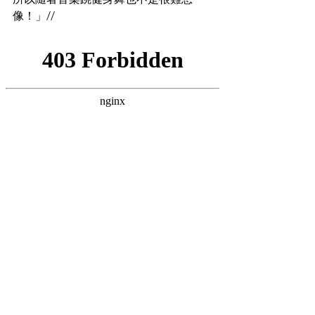
像！」//