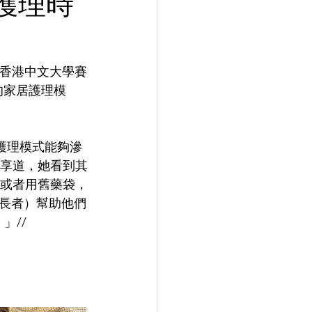
護理時
、香港中文大學賽
的家居護理模
 護理模式能夠滲
分享道，她看到其
，或者用舊藥袋，
長者）幫助他們
」//