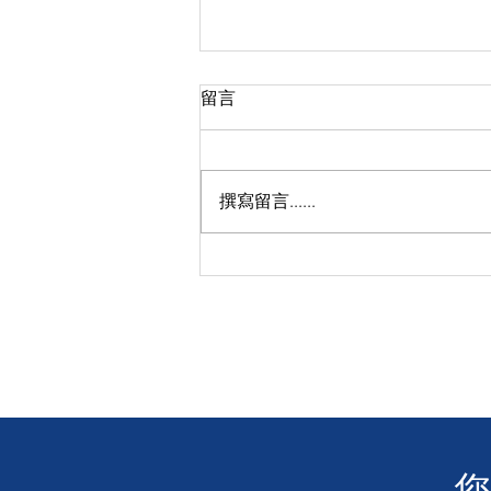
留言
撰寫留言......
殘疾人士免費乘搭車船日
​