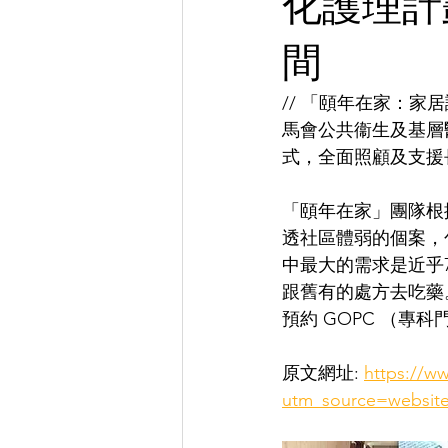
化護理計
間
// 「頤年在家：家
馬會公共衞生及基層醫
式，全面照顧及支援
「頤年在家」團隊根據
透社區體弱的個案，
中最大的需求是近乎
跟舊有的處方去吃藥
預約 GOPC （專
原文網址: 
https://w
utm_source=websit