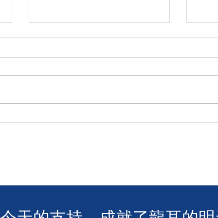
M+
香港警務處 | 網上申請992緊
急短訊求助服務
您今天的支持，成就了龍耳的明