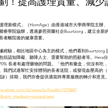
劃！提高護理質量、減少
居護理新模式」（HomAge）由香港城市大學商學院主辦
療學院協辦，透過參照荷蘭社企Buurtzorg，建立全新
長者離院後的健康需要。
經驗，相比地區中心為主的模式，他們看到Buurtzorg
包括認知障礙、聽障人士、需要幫助的照顧者等。Hera
70% 長者有處理藥物的問題。「他們有藥盒，但沒有吃
。我們試過幫忙安排體弱的長者送院，或發現血壓高的（
科門診）排期，我們亦會提供適當跨專業服務的轉介和意見。
ww.etnet.com.hk/www/tc/health/137584?
e&utm_medium=copied-text