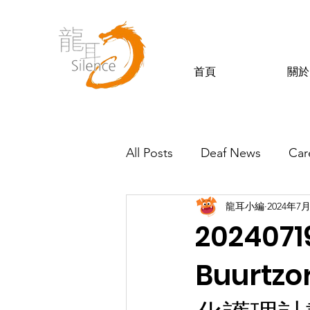
首頁
關於
All Posts
Deaf News
Car
龍耳小編
2024年7
Silence’s Friends
20240
Buurt