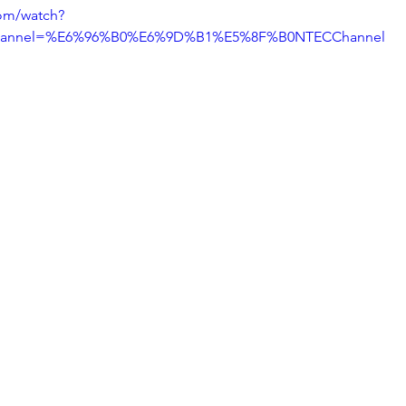
om/watch?
channel=%E6%96%B0%E6%9D%B1%E5%8F%B0NTECChannel