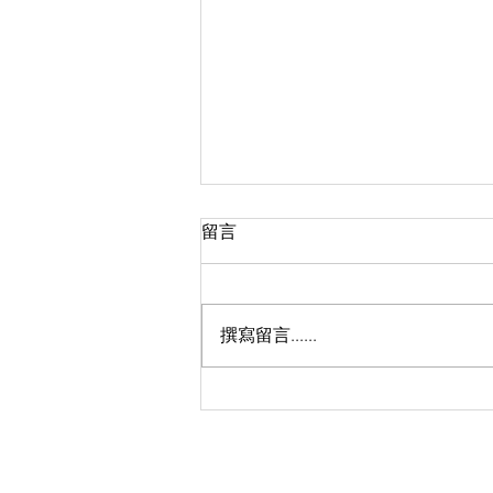
留言
撰寫留言......
🏃🏻‍♀️GRIP Beyond - OAKLEY
RUN 秋日動感開跑！🏃‍♂️