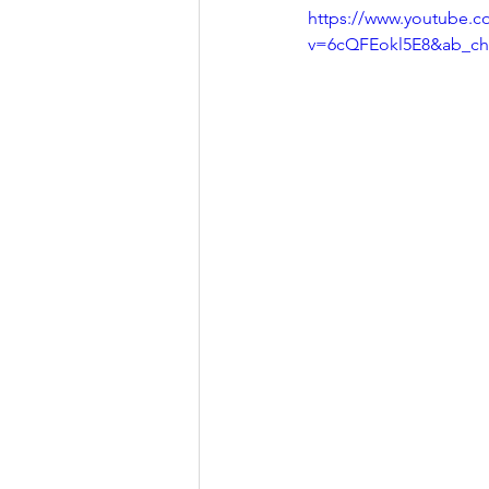
https://www.youtube.c
v=6cQFEokl5E8&ab_