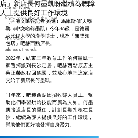
店」新店長何墨凱盼繼續為聽障
Career News
人士提供良好工作環境
Know more about the Deaf
（香港文匯報記者 姚進）馬庫斯·霍夫穆
Silence's Notice
勒（中文名何墨凱）今年46歲，是德國
萊比錫大學的漢學博士，現為「無聲麵
The Voice
包店」吧赫西點店長。
Silence’s Friends
2022年，結束三年教育工作的何墨凱一
家選擇搬到長沙定居，吧赫西點原店主
吳正榮啟程回德國，並放心地把這家店
交給了新店長何墨凱。
11年來，吧赫西點因招收聾人員工、幫
助他們學習烘焙技能而廣為人知。何墨
凱接過店長的重任，計劃長期扎根在長
沙，繼續為聾人提供良好的工作環境，
幫助他們更好地發揮自身潛力。