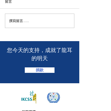
留言
M+ | 看我今天
撰寫留言......
香港警務處 | 網上申請992
緊急短訊求助服務
​您今天的支持，成就了龍耳
的明天
捐款